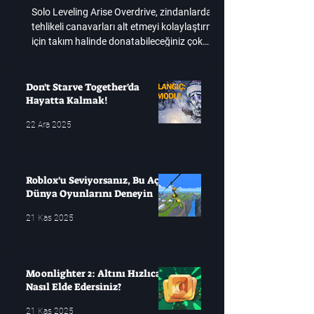
Donatabilir ve
Solo Leveling Arise Overdrive, zindanlardaki
Çağırabilirsiniz?
tehlikeli canavarları alt etmeyi kolaylaştırmak
için takım halinde donatabileceğiniz çok
sayıda avcıya sahip
Don't Starve Together'da
Hayatta Kalmak!
22 Ara 2025
Roblox'u Seviyorsanız, Bu Açık
Dünya Oyunlarını Deneyin
21 Kas 2025
Moonlighter 2: Altını Hızlıca
Nasıl Elde Edersiniz?
21 Kas 2025