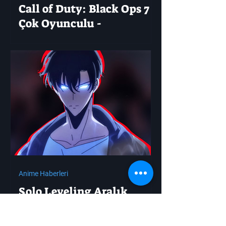
Call of Duty: Black Ops 7
Çok Oyunculu -
Etkileşimli Harita Ele
Geçirildi
Anime Haberleri
Solo Leveling Aralık
Ayında Resmen Yeni Bir
Gösteriye Kavuşuyor