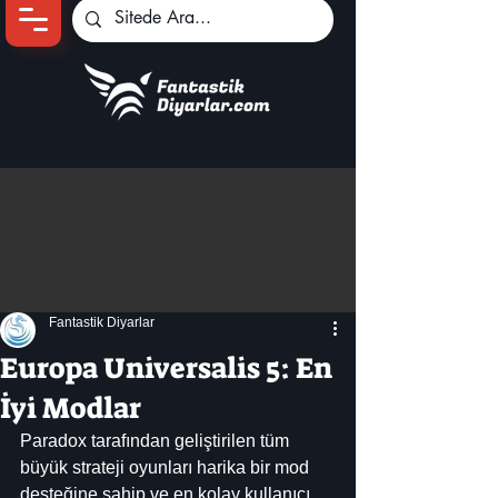
Ana Sayfa
Oyun Haberleri
Anime Haberleri
Genshin Karakterleri
Pokemon Unite
Fantastik Diyarlar
Black Desert
İncelemeler
Europa Universalis 5: En
Dizi-Film Haberleri
İyi Modlar
Paradox tarafından geliştirilen tüm 
büyük strateji oyunları harika bir mod 
desteğine sahip ve en kolay kullanıcı 