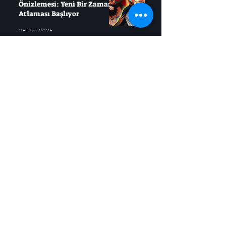
Önizlemesi: Yeni Bir Zaman
Atlaması Başlıyor
25 Kas 2025
Roblox'u Seviyorsanız, Bu
Açık Dünya Oyunlarını
Deneyin
21 Kas 2025
Jujutsu Kaisen, Sukuna
Savaşı'ndan Daha Büyük Bir
Mücadele Başlatıyor
21 Kas 2025
Boruto: Masashi Kishimoto
İki Büyük Ölümü Resmen
Doğruladı
21 Kas 2025
Moonlighter 2: Altını Hızlıca
Nasıl Elde Edersiniz?
21 Kas 2025