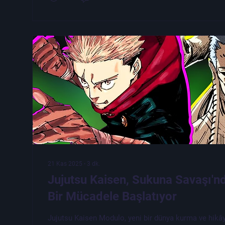
21 Kas 2025
∙
3
dk.
Jujutsu Kaisen, Sukuna Savaşı'
Bir Mücadele Başlatıyor
Jujutsu Kaisen Modulo, yeni bir dünya kurma ve hikây