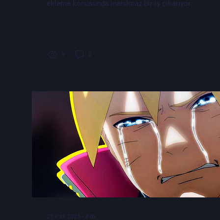
ekleme konusunda inanılmaz bir iş çıkarıyor.
9
0
21 Kas 2025
∙
3
dk.