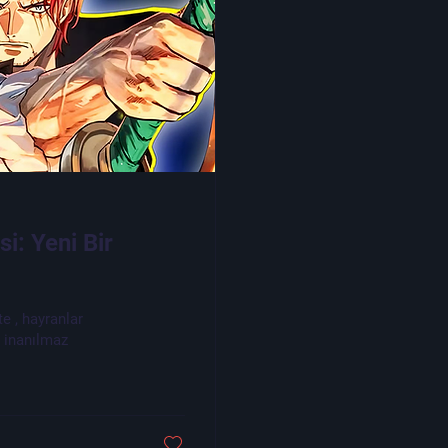
: Yeni Bir
e , hayranlar
n inanılmaz