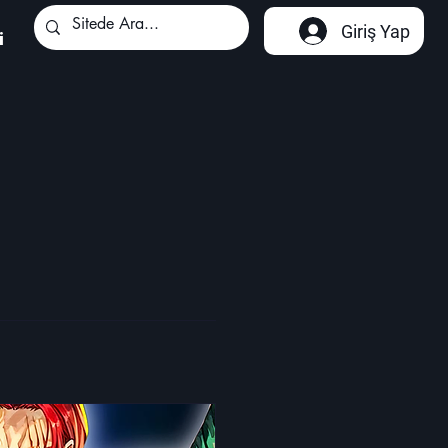
Giriş Yap
i