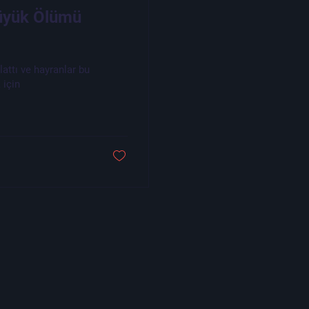
Büyük Ölümü
attı ve hayranlar bu
 için