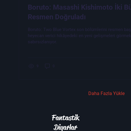
Boruto: Masashi Kishimoto İki 
Resmen Doğruladı
Boruto: Two Blue Vortex son bölümlerini resmen başl
heyecan verici hikâyedeki en yeni gelişmeleri görmek
sabırsızlanıyor.
9
0
Daha Fazla Yükle
Fantastik
Diyarlar