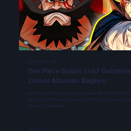
25 Kas 2025
∙
3
dk.
One Piece Bölüm 1167 Önizlemesi
Zaman Atlaması Başlıyor
One Piece'in kısa süre önce aradan dönmesiyle birlikt
Oda'nın bu hafta sonu yeni bir bölüm yayınlaması içi
derecede heyecanlı.
30
0