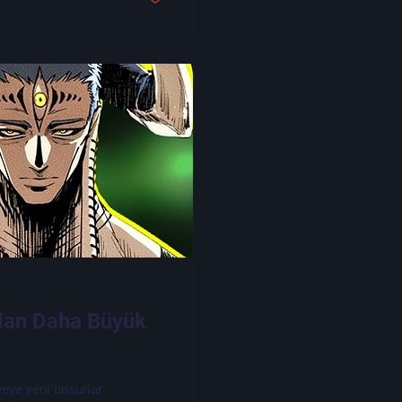
ndan Daha Büyük
eye yeni unsurlar