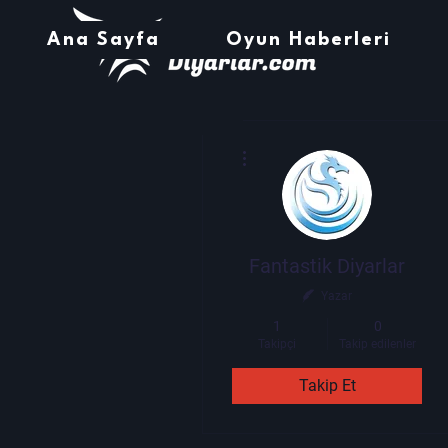
Ana Sayfa
Oyun Haberleri
Diğer Eylemler
Fantastik Diyarlar
Yazar
1
0
Takipçi
Takip edilenler
Takip Et