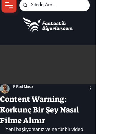
Ana Sayfa
Oyun Haberleri
Anime Haberleri
Genshin Karakterleri
Pokemon Unite
F Red Muse
Black Desert
İncelemeler
Content Warning:
Dizi-Film Haberleri
Korkunç Bir Şey Nasıl
Filme Alınır
Yeni başlıyorsanız ve ne tür bir video 