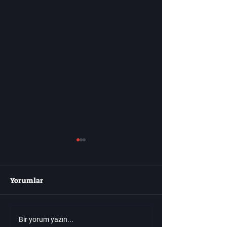
Yorumlar
Video Oyunu Çıkış
Roblox'u Seviyo
Bir yorum yazın...