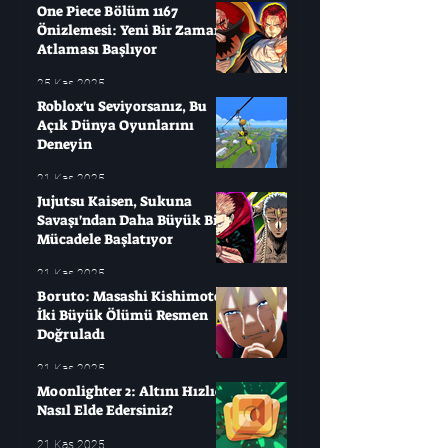
One Piece Bölüm 1167
Önizlemesi: Yeni Bir Zaman
Atlaması Başlıyor
25 Kas 2025
Roblox'u Seviyorsanız, Bu
Açık Dünya Oyunlarını
Deneyin
21 Kas 2025
Jujutsu Kaisen, Sukuna
Savaşı'ndan Daha Büyük Bir
Mücadele Başlatıyor
21 Kas 2025
Boruto: Masashi Kishimoto
İki Büyük Ölümü Resmen
Doğruladı
21 Kas 2025
Moonlighter 2: Altını Hızlıca
Nasıl Elde Edersiniz?
21 Kas 2025