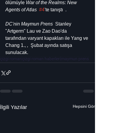
ölümüyle 
War of the Realms: New 
Agents of Atlas 
#4
'te tanıştı  .
DC'nin Maymun Prens 
 Stanley 
"Artgerm" Lau ve Zao Dao'da 
tarafından varyant kapakları ile Yang ve 
Chang 1., 
, 
 Şubat ayında satışa 
sunulacak.
çizgi roman
çizgi roman haberleri
maymun prens
Hepsini Gör
İlgili Yazılar