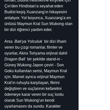
roman, Budist metinlerine erişmek için 
Çin'den Hindistan'a seyahat eden 
Budist keşiş Xuanzang'ın hikayesini 
anlatıyor. Yol boyunca, Xuanzang'a en 
ünlüsü Maymun Kral Sun Wukong olan 
bir dizi öğrenci yardım eder.
Arsa  
Batı'ya Yolculuk
  bir dizi ilham 
veren bu çizgi romanlar, filmler ve 
oyunlar, Akira Toriyama orijinal dahil  
Dragon Ball 
 bir şekilde stand-in - 
Güneş Wukong Japon çeviri - Son 
Goku kullanılan serisi, Maymun Kral 
için. Marvel ayrıca orijinal Maymun 
Kral'ın ruhuyla karşılaşan, fikrini 
değiştiren ve suçlarının kefaretini 
ödemeye karar veren bir suç lordu 
olarak Sun Wukong'un kendi 
uyarlamasını da sundu. Karakter 