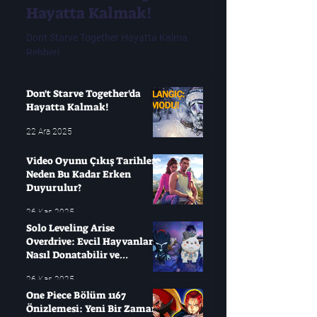
Hayatta Kalmak!
Tarihleri ​​N
Erken Duyur
Dont Starve Together Hayatta Kalma
Rehberi.
Modern oyuncuların çok
oyunları değişken olabi
yıllarca bekleyip sonra
Don't Starve Together'da
Hayatta Kalmak!
22 Ara 2025
Video Oyunu Çıkış Tarihleri ​​
Neden Bu Kadar Erken
Duyurulur?
26 Kas 2025
Solo Leveling Arise
Overdrive: Evcil Hayvanları
Nasıl Donatabilir ve
Çağırabilirsiniz?
26 Kas 2025
One Piece Bölüm 1167
Önizlemesi: Yeni Bir Zaman