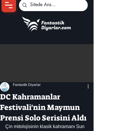
Ana Sayfa
Oyun Haberleri
Anime Haberleri
Genshin Karakterleri
Pokemon Unite
Fantastik Diyarlar
Black Desert
İncelemeler
DC Kahramanlar
Dizi-Film Haberleri
Festivali'nin Maymun
Prensi Solo Serisini Aldı
Çin mitolojisinin klasik kahramanı Sun 