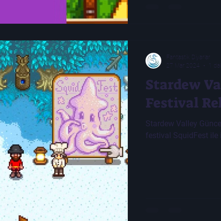
Fantastik Diyarlar
27 Mar 2024
1 da
Stardew Va
Festival Re
Stardew Valley Güncel
festival SquidFest ile i