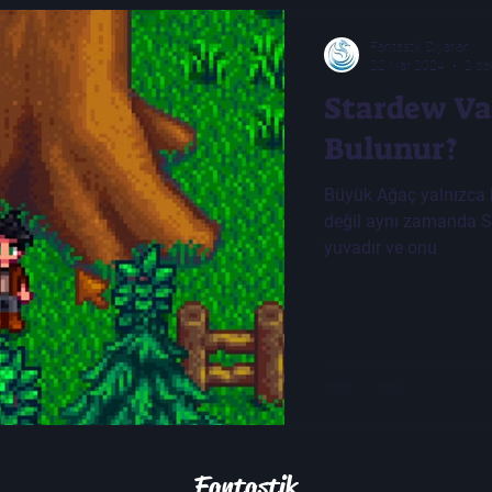
Fantastik Diyarlar
22 Mar 2024
2 da
Stardew Va
Bulunur?
Büyük Ağaç yalnızca k
değil aynı zamanda St
yuvadır ve onu
Fantastik