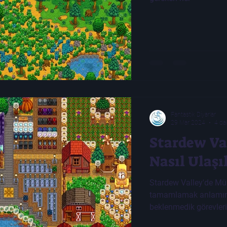
Fantastik Diyarlar
29 Mar 2024
4 da
Stardew Va
Nasıl Ulaşıl
Stardew Valley'de Mü
tamamlamak anlamına
beklenmedik görevleri