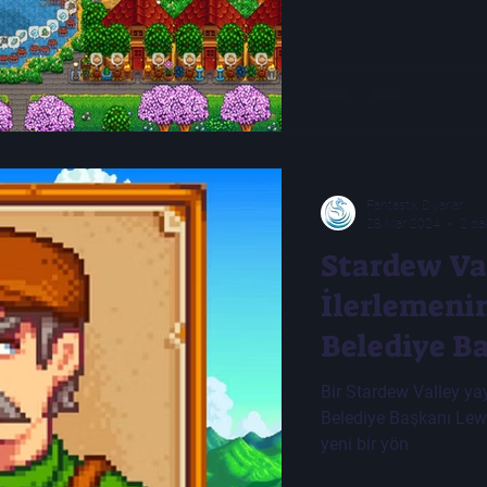
Fantastik Diyarlar
28 Mar 2024
2 da
Stardew Va
İlerlemenin
Belediye B
Bir Stardew Valley ya
Belediye Başkanı Lewi
yeni bir yön