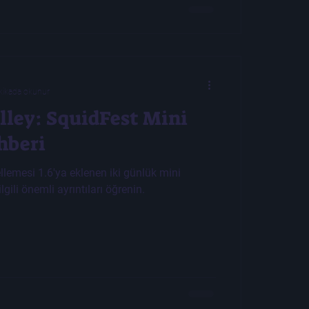
kikada okunur
lley: SquidFest Mini
hberi
lemesi 1.6'ya eklenen iki günlük mini
lgili önemli ayrıntıları öğrenin.