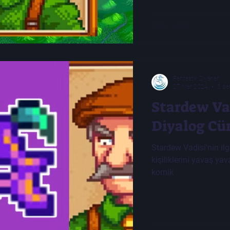
Fantastik Diyarlar
27 Mar 2024
5 da
Stardew Va
Diyalog Cü
Stardew Vadisi'nin il
kişiliklerini yavaş yav
komik