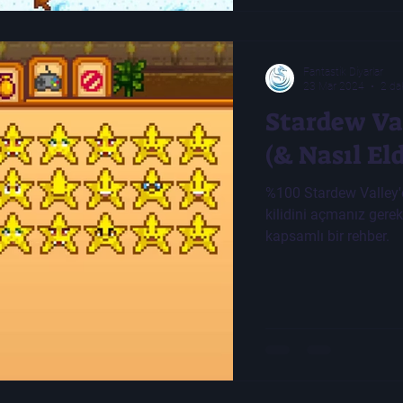
Fantastik Diyarlar
23 Mar 2024
2 da
Stardew Va
(& Nasıl Eld
%100 Stardew Valley'e
kilidini açmanız gere
kapsamlı bir rehber.