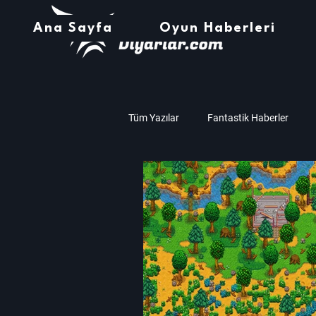
Ana Sayfa
Oyun Haberleri
Tüm Yazılar
Fantastik Haberler
Müzik
Teknoloji
Oyun İnc
Amd
Nvidia
Assassin's C
Zaman Çarkı Haberleri
Stardew