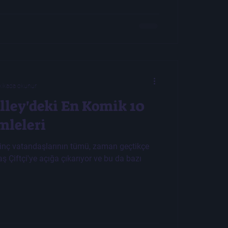
kikada okunur
lley'deki En Komik 10
mleleri
ginç vatandaşlarının tümü, zaman geçtikçe
aş Çiftçi'ye açığa çıkarıyor ve bu da bazı