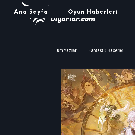
Ana Sayfa
Oyun Haberleri
Tüm Yazılar
Fantastik Haberler
Müzik
Teknoloji
Oyun İnc
Amd
Nvidia
Assassin's C
Zaman Çarkı Haberleri
Stardew