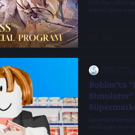
x100, Cion x30000 ve d
kullanacağınızı ve geç
Fantastik Diyarlar
21 Eki 2025
3 dak
Roblox’ta 
Simulator”
Süpermarke
Japanese Supermarket
simülasyonu seven oy