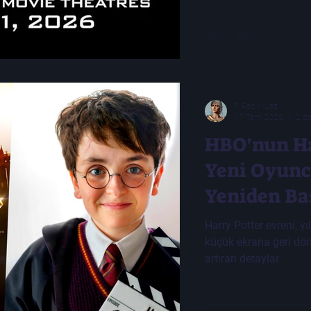
F Red Muse
17 Tem 2025
2 d
HBO’nun Ha
Yeni Oyunc
Yeniden Ba
Harry Potter evreni, 
küçük ekrana geri dönüy
artıran detaylar