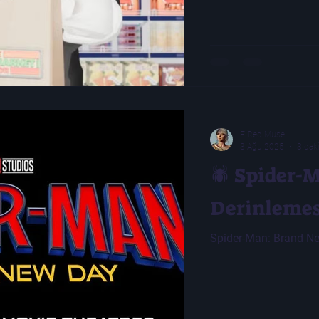
F Red Muse
3 Ağu 2025
3 dak
🕷️ Spider
Derinlemesi
Spider-Man: Brand Ne