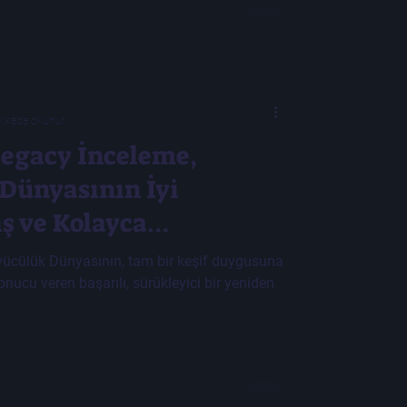
kikada okunur
egacy İnceleme,
Dünyasının İyi
ş ve Kolayca
k Bir Keşfidir
ücülük Dünyasının, tam bir keşif duygusuna
nucu veren başarılı, sürükleyici bir yeniden