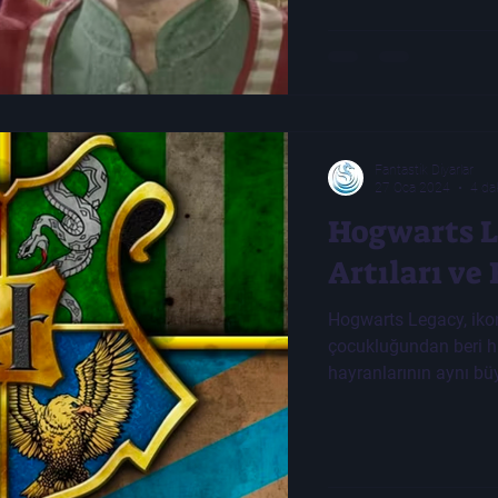
Fantastik Diyarlar
27 Oca 2024
4 da
Hogwarts L
Artıları ve 
Hogwarts Legacy, ikon
çocukluğundan beri ha
hayranlarının aynı b