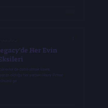
kikada okunur
egacy'de Her Evin
Eksileri
ik evler de dahil olmak üzere,
yran olduğu her yerdeki Harry Potter
üyüsünü ge