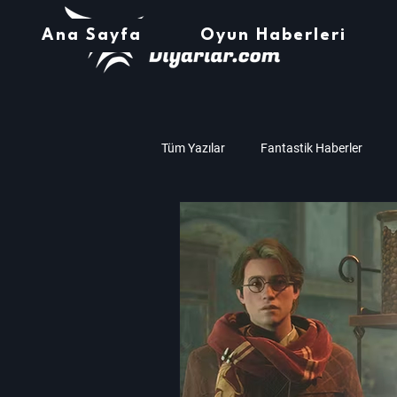
Ana Sayfa
Oyun Haberleri
Tüm Yazılar
Fantastik Haberler
Müzik
Teknoloji
Oyun İnc
Amd
Nvidia
Assassin's C
Zaman Çarkı Haberleri
Stardew