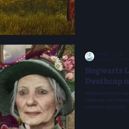
Fantastik Diyarlar
27 Oca 2024
3 da
Hogwarts L
Deathcap n
Hogsmeade'in en kuz
Deathcap, her Hogwa
yararlı bir dükkandır.