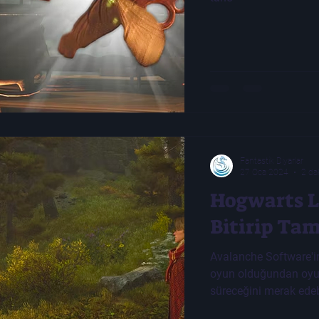
Fantastik Diyarlar
27 Oca 2024
2 da
Hogwarts L
Bitirip Ta
Avalanche Software'i
oyun olduğundan oyu
süreceğini merak edebi