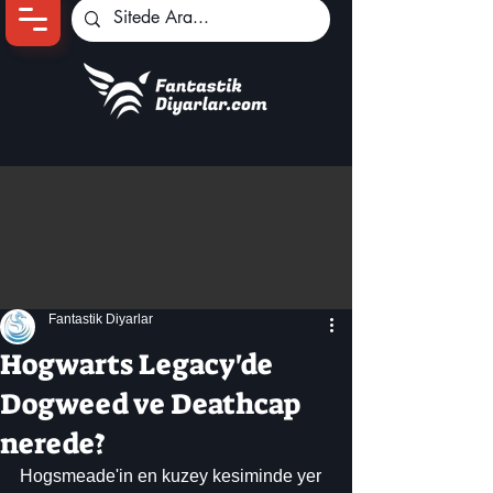
Ana Sayfa
Oyun Haberleri
Anime Haberleri
Genshin Karakterleri
Pokemon Unite
Fantastik Diyarlar
Black Desert
İncelemeler
Hogwarts Legacy'de
Dizi-Film Haberleri
Dogweed ve Deathcap
nerede?
Hogsmeade'in en kuzey kesiminde yer 