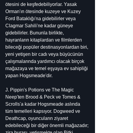
ötesini de keşfedebiliyorlar. Yasak 
Orman'ın ötesinde kuzeye ve Kuzey 
Ford Bataklığı'na gidebilirler veya 
Clagmar Sahili'ne kadar güneye 
gidebilirler. Bununla birlikte, 
hayranların kitaplardan ve filmlerden 
bileceği popüler destinasyonlardan biri, 
yeni yetişen bir cadı veya büyücünün 
çalışmalarında yardımcı olacak birçok 
mağazaya ve temel eşyaya ev sahipliği 
yapan Hogsmeade'dir.
J. Pippin's Potions ve The Magic 
Neep'ten Brood & Peck ve Tomes & 
Scrolls'a kadar Hogsmeade aslında 
tüm temelleri kapsıyor. Dogweed ve 
Deathcap, oyuncuların ziyaret 
edebileceği bir diğer önemli mağazadır; 
zira burası, yetişmekte olan Bitki 