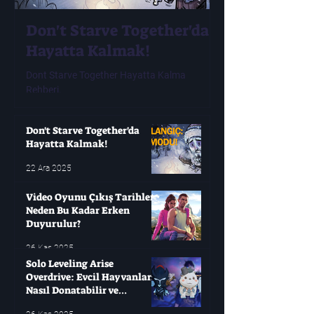
Don't Starve Together'da
Video Oyunu
Hayatta Kalmak!
Tarihleri ​​N
Erken Duyur
Dont Starve Together Hayatta Kalma
Rehberi.
Modern oyuncuların çok
oyunları değişken olabi
yıllarca bekleyip sonra
Don't Starve Together'da
Hayatta Kalmak!
22 Ara 2025
Video Oyunu Çıkış Tarihleri ​​
Neden Bu Kadar Erken
Duyurulur?
26 Kas 2025
Solo Leveling Arise
Overdrive: Evcil Hayvanları
Nasıl Donatabilir ve
Çağırabilirsiniz?