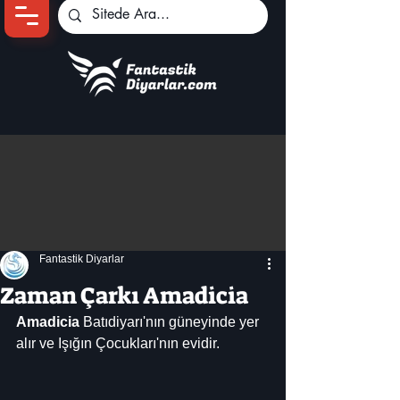
Ana Sayfa
Oyun Haberleri
Anime Haberleri
Genshin Karakterleri
Pokemon Unite
Fantastik Diyarlar
Black Desert
İncelemeler
Zaman Çarkı Amadicia
Dizi-Film Haberleri
Amadicia 
Batıdiyarı'nın güneyinde yer 
alır ve Işığın Çocukları'nın evidir.