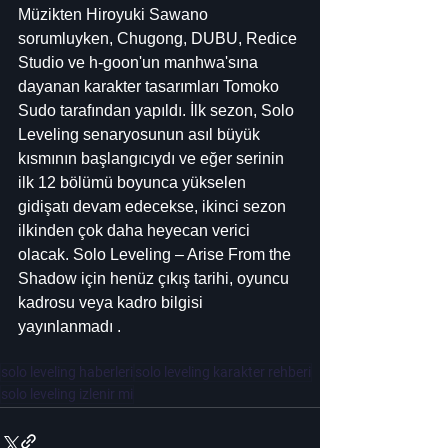
Müzikten Hiroyuki Sawano 
sorumluyken, Chugong, DUBU, Redice 
Studio ve h-goon'un manhwa'sına 
dayanan karakter tasarımları Tomoko 
Sudo tarafından yapıldı. İlk sezon, Solo 
Leveling senaryosunun asıl büyük 
kısmının başlangıcıydı ve eğer serinin 
ilk 12 bölümü boyunca yükselen 
gidişatı devam edecekse, ikinci sezon 
ilkinden çok daha heyecan verici 
olacak. Solo Leveling – Arise From the 
Shadow için henüz çıkış tarihi, oyuncu 
kadrosu veya kadro bilgisi 
yayınlanmadı .
solo leveling haberleri
solo leveling karakter rehberi
solo leveling izlenir mi