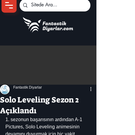
Ana Sayfa
Oyun Haberleri
Anime Haberleri
Genshin Karakterleri
Pokemon Unite
Fantastik Diyarlar
Black Desert
İncelemeler
Solo Leveling Sezon 2
Dizi-Film Haberleri
Açıklandı
1. sezonun başarısının ardından A-1 
Pictures, Solo Leveling animesinin 
devamını duyurmak için hiç vakit 