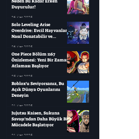
Neden Bu Kadar Erken
Duyurulur?
26 Kas 2025
Solo Leveling Arise
Overdrive: Evcil Hayvanları
Nasıl Donatabilir ve
Çağırabilirsiniz?
26 Kas 2025
One Piece Bölüm 1167
Önizlemesi: Yeni Bir Zaman
Atlaması Başlıyor
25 Kas 2025
Roblox'u Seviyorsanız, Bu
Açık Dünya Oyunlarını
Deneyin
21 Kas 2025
Jujutsu Kaisen, Sukuna
Savaşı'ndan Daha Büyük Bir
Mücadele Başlatıyor
21 Kas 2025