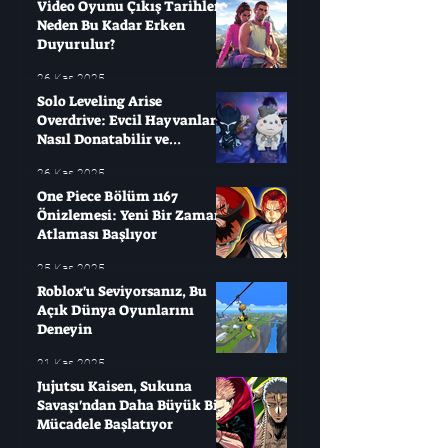
Video Oyunu Çıkış Tarihleri ​​
Neden Bu Kadar Erken
Duyurulur?
26 Kas 2025
Solo Leveling Arise
Overdrive: Evcil Hayvanları
Nasıl Donatabilir ve
Çağırabilirsiniz?
26 Kas 2025
One Piece Bölüm 1167
Önizlemesi: Yeni Bir Zaman
Atlaması Başlıyor
25 Kas 2025
Roblox'u Seviyorsanız, Bu
Açık Dünya Oyunlarını
Deneyin
21 Kas 2025
Jujutsu Kaisen, Sukuna
Savaşı'ndan Daha Büyük Bir
Mücadele Başlatıyor