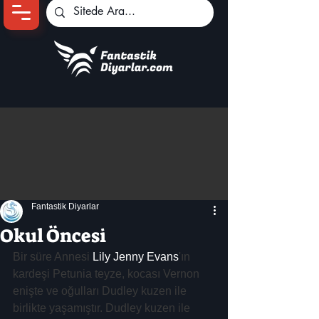
Ana Sayfa
Oyun Haberleri
Anime Haberleri
Genshin Karakterleri
Pokemon Unite
Fantastik Diyarlar
Black Desert
İncelemeler
Okul Öncesi
Dizi-Film Haberleri
Bir süre Annesi 
Lily Jenny Evans
'ın 
kardeşi Petunia teyze, kocası Vernon 
enişte ve oğulları Dudley kuzen ile 
birlikte yaşamıştır. Dudley kuzen ile 