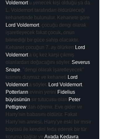
Voldemort
'u yenecek kişi olduğu ya da 
L. Voldemort tarafından öldürüleceği 
kehanetinde bulunulur. Kehanete göre 
Lord Voldemort
, çocuğu dengi olarak 
işaretleyecek fakat çocuk, onun 
bilmediği bir güce sahip olacaktır. 
Kehanet çocuğun 7. ay ölürken 
Lord 
Voldemort
'a üç kez karşı çıkmış 
olanlardan doğacağını söyler. 
Severus 
Snape
, "dengi olarak işaretleyecek" 
kısmını duymaz ve kehaneti 
Lord 
Voldemort
'a söyler. 
Lord Voldemort
, 
Potterların
 evinin yerini 
Fidelius 
büyüsünün
 sır tutucusu olan 
Peter 
Pettigrew
'dan öğrenir. Eve gider ve 
Harry'nin babasını öldürür. Fakat 
Harry'nin annesi, Harry'ye eski bir mısır 
büyüsü ile kendini feda ederek bir tür 
koruma sağlar ve 
Avada Kedavra 