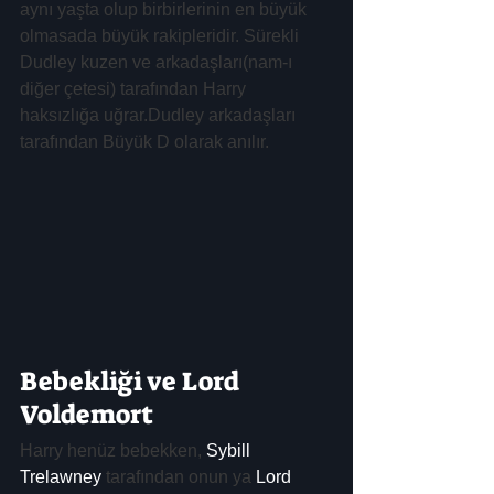
aynı yaşta olup birbirlerinin en büyük 
olmasada büyük rakipleridir. Sürekli 
Dudley kuzen ve arkadaşları(nam-ı 
diğer çetesi) tarafından Harry 
haksızlığa uğrar.Dudley arkadaşları 
tarafından Büyük D olarak anılır.
Bebekliği ve Lord 
Voldemort
Harry henüz bebekken, 
Sybill 
Trelawney
 tarafından onun ya 
Lord 