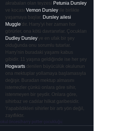
akrabaları olan teyzesi 
Petunia Dursley
ve kocası 
Vernon Dursley
 ile birlikte 
yaşamaya başlar. 
Dursley ailesi 
Muggle
'dır. Harry'yi her zaman hor 
görürler, ona kötü davranırlar. Çocukları 
Dudley Dursley
'ye en ufak bir şey 
olduğunda onu sorumlu tutarlar. 
Harry'nin buradaki yaşamı kabus 
gibidir. 11 yaşına geldiğinde ise her şey 
Hogwarts
 denilen büyücülük okulunun 
ona mektuplar yollamaya başlamasıyla 
değişir. Buradan mektup almasını 
istemezler çünkü onlara göre sihir, 
istenmeyen bir şeydir. Onlara göre, 
sihirbaz ve cadılar hilkat garibesidir. 
Yapabildikleri sihirler bir artı yön değil, 
zayıflıktır.
okul öncesi
harry potter çocukluğu