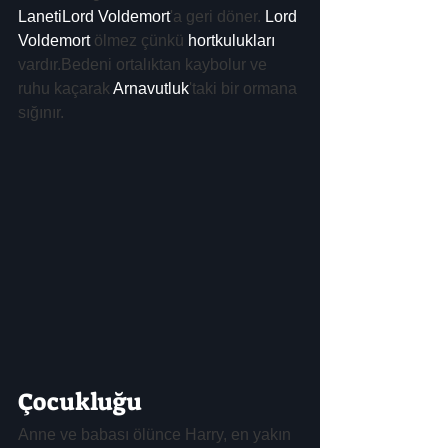
LanetiLord Voldemort
'a geri döner. 
Lord 
Voldemort
 ölmez çünkü 
hortkulukları
vardır.Bedeni ortalıktan kaybolur ve 
ruhu kaçarak 
Arnavutluk
'taki bir ormana 
sığınır.
Çocukluğu
Anne ve babası ölünce Harry, en yakın 