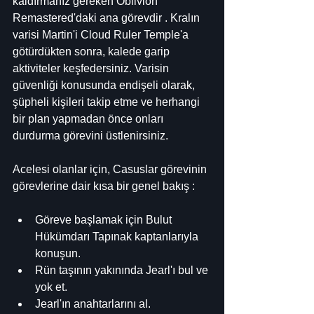
kaldırmanız gereken Oblivion 
Remastered'daki ana görevdir . Kralın 
varisi Martin'i Cloud Ruler Temple'a 
götürdükten sonra, kalede garip 
aktiviteler keşfedersiniz. Varisin 
güvenliği konusunda endişeli olarak, 
şüpheli kişileri takip etme ve herhangi 
bir plan yapmadan önce onları 
durdurma görevini üstlenirsiniz.
Acelesi olanlar için, Casuslar görevinin 
görevlerine dair kısa bir genel bakış :
Göreve başlamak için Bulut 
Hükümdarı Tapınak kaptanlarıyla 
konuşun.
Rün taşının yakınında Jearl'ı bul ve 
yok et.
Jearl'ın anahtarlarını al.