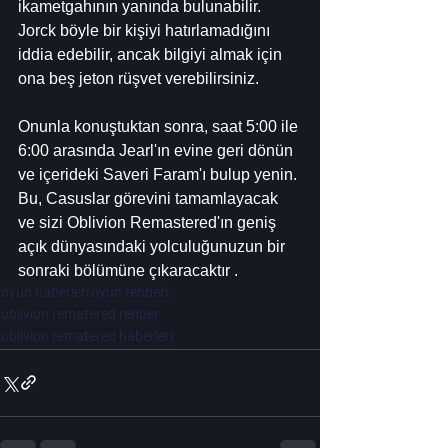
ikametgahının yanında bulunabilir. 
Jorck böyle bir kişiyi hatırlamadığını 
iddia edebilir, ancak bilgiyi almak için 
ona beş jeton rüşvet verebilirsiniz.
Onunla konuştuktan sonra, saat 5:00 ile 
6:00 arasında Jearl'ın evine geri dönün 
ve içerideki Saveri Faram'ı bulup yenin. 
Bu, Casuslar görevini tamamlayacak 
ve sizi Oblivion Remastered'ın geniş 
açık dünyasındaki yolculuğunuzun bir 
sonraki bölümüne çıkaracaktır .
oyun haberleri
oyun rehberi
oblivion rematered rehber
oblivion rematered haberleri