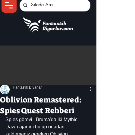
Ana Sayfa
Oyun Haberleri
Anime Haberleri
Genshin Karakterleri
Pokemon Unite
Fantastik Diyarlar
Black Desert
İncelemeler
Oblivion Remastered:
Dizi-Film Haberleri
Spies Quest Rehberi
Spies görevi , Bruma'da iki Mythic 
Dawn ajanını bulup ortadan 
kaldırmanız gereken Oblivion 