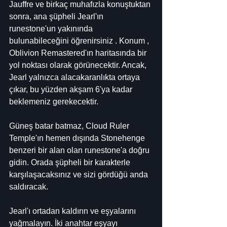
Jauffre ve birkaç muhafızla konuştuktan 
sonra, ana şüpheli Jearl'ın 
runestone'un yakınında 
bulunabileceğini öğrenirsiniz . Konum , 
Oblivion Remastered'ın haritasında bir 
yol noktası olarak görünecektir. Ancak, 
Jearl yalnızca alacakaranlıkta ortaya 
çıkar, bu yüzden akşam 6'ya kadar 
beklemeniz gerekecektir.
Güneş batar batmaz, Cloud Ruler 
Temple'ın hemen dışında Stonehenge 
benzeri bir alan olan runestone'a doğru 
gidin. Orada şüpheli bir karakterle 
karşılaşacaksınız ve sizi gördüğü anda 
saldıracak.
Jearl'ı ortadan kaldırın ve eşyalarını 
yağmalayın. İki anahtar eşyayı 