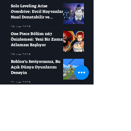
Solo Leveling Arise
Overdrive: Evcil Hayvanları
Nasıl Donatabilir ve
Çağırabilirsiniz?
26 Kas 2025
One Piece Bölüm 1167
Önizlemesi: Yeni Bir Zaman
Atlaması Başlıyor
25 Kas 2025
Roblox'u Seviyorsanız, Bu
Açık Dünya Oyunlarını
Deneyin
21 Kas 2025
Jujutsu Kaisen, Sukuna
Savaşı'ndan Daha Büyük Bir
Mücadele Başlatıyor
21 Kas 2025
Boruto: Masashi Kishimoto
İki Büyük Ölümü Resmen
Doğruladı