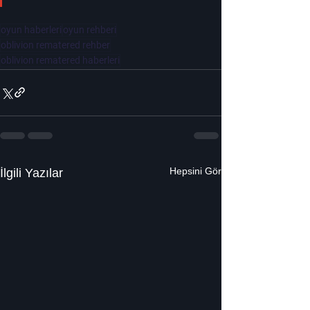
oyun haberleri
oyun rehberi
oblivion rematered rehber
oblivion rematered haberleri
Hepsini Gör
İlgili Yazılar