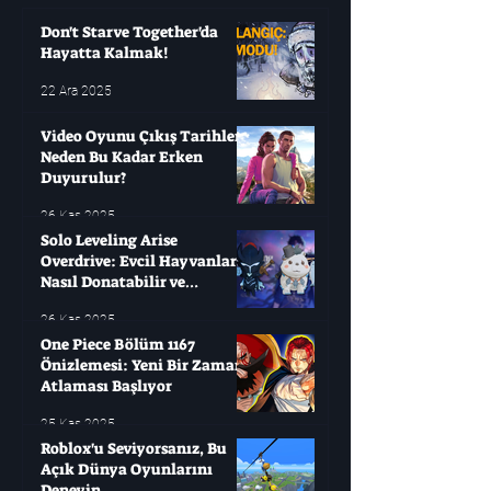
yıllarca bekleyip sonra
Don't Starve Together'da
Hayatta Kalmak!
22 Ara 2025
Video Oyunu Çıkış Tarihleri ​​
Neden Bu Kadar Erken
Duyurulur?
26 Kas 2025
Solo Leveling Arise
Overdrive: Evcil Hayvanları
Nasıl Donatabilir ve
Çağırabilirsiniz?
26 Kas 2025
One Piece Bölüm 1167
Önizlemesi: Yeni Bir Zaman
Atlaması Başlıyor
25 Kas 2025
Roblox'u Seviyorsanız, Bu
Açık Dünya Oyunlarını
Deneyin