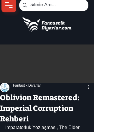
Ana Sayfa
Oyun Haberleri
Anime Haberleri
Genshin Karakterleri
Pokemon Unite
Fantastik Diyarlar
Black Desert
İncelemeler
Oblivion Remastered:
Dizi-Film Haberleri
Imperial Corruption
Rehberi
İmparatorluk Yozlaşması, The Elder 