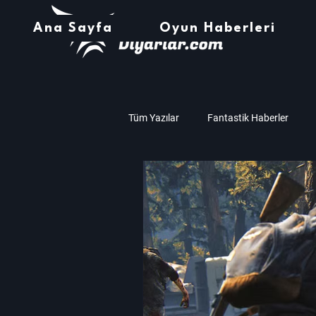
Ana Sayfa
Oyun Haberleri
Tüm Yazılar
Fantastik Haberler
Müzik
Teknoloji
Oyun İnc
Amd
Nvidia
Assassin's C
Zaman Çarkı Haberleri
Stardew