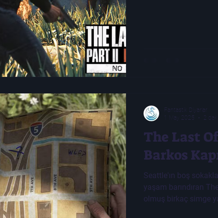
Fantastik Diyarlar
1 May 2025
2 dak
The Last Of
Barkos Kapı
Seattle'ın boş sokakl
yaşam barındıran The
olmuş birkaç simge ya