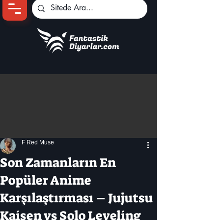
Ana Sayfa
Oyun Haberleri
Anime Haberleri
Genshin Karakterleri
Pokemon Unite
F Red Muse
Black Desert
İncelemeler
Son Zamanların En
Dizi-Film Haberleri
Popüler Anime
Karşılaştırması – Jujutsu
Kaisen vs Solo Leveling