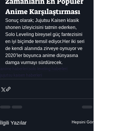
Zamanların En Popüler 
Anime Karşılaştırması
Sonuç olarak; Jujutsu Kaisen klasik 
shonen izleyicisini tatmin ederken, 
Solo Leveling bireysel güç fantezisini 
en iyi biçimde temsil ediyor.Her iki seri 
de kendi alanında zirveye oynuyor ve 
2020’ler boyunca anime dünyasına 
damga vurmayı sürdürecek.
anime haberleri
solo leveling haberleri
jujutsu kaisen haberleri
Hepsini Gör
İlgili Yazılar