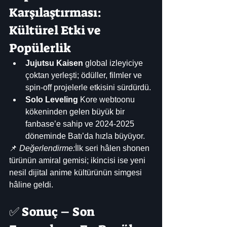
Karşılaştırması: 
Kültürel Etki ve 
Popülerlik
Jujutsu Kaisen
 global izleyiciye 
çoktan yerleşti; ödüller, filmler ve 
spin-off projelerle etkisini sürdürdü.
Solo Leveling
 Kore webtoonu 
kökeninden gelen büyük bir 
fanbase’e sahip ve 2024-2025 
döneminde Batı’da hızla büyüyor.
📌 
Değerlendirme:
İlk seri hâlen shonen 
türünün amiral gemisi; ikincisi ise yeni 
nesil dijital anime kültürünün simgesi 
hâline geldi.
✅ Sonuç – Son 