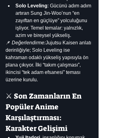
Solo Leveling
: Gücünü adım adım 
artıran Sung Jin-Woo’nun “en 
zayıftan en güçlüye” yolculuğunu 
işliyor. Temel temalar: yalnızlık, 
azim ve bireysel yükseliş.
📌 
Değerlendirme:
Jujutsu Kaisen anlatı 
derinliğiyle; Solo Leveling ise 
kahraman odaklı yükseliş yapısıyla ön 
plana çıkıyor. İlki “takım çalışması”, 
ikincisi “tek adam efsanesi” teması 
üzerine kurulu.
⚔️ Son Zamanların En 
Popüler Anime 
Karşılaştırması: 
Karakter Gelişimi
Yuji Itadori
, insanlığını korumak 