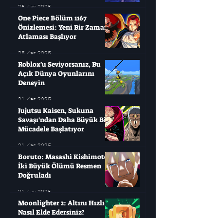
26 Kas 2025
One Piece Bölüm 1167
Önizlemesi: Yeni Bir Zaman
Atlaması Başlıyor
25 Kas 2025
Roblox'u Seviyorsanız, Bu
Açık Dünya Oyunlarını
Deneyin
21 Kas 2025
Jujutsu Kaisen, Sukuna
Savaşı'ndan Daha Büyük Bir
Mücadele Başlatıyor
21 Kas 2025
Boruto: Masashi Kishimoto
İki Büyük Ölümü Resmen
Doğruladı
21 Kas 2025
Moonlighter 2: Altını Hızlıca
Nasıl Elde Edersiniz?