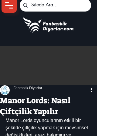
Ana Sayfa
Oyun Haberleri
Anime Haberleri
Genshin Karakterleri
Pokemon Unite
Fantastik Diyarlar
Black Desert
İncelemeler
Manor Lords: Nasıl
Dizi-Film Haberleri
Çiftçilik Yapılır
Manor Lords oyuncularının etkili bir 
şekilde çiftçilik yapmak için mevsimsel 
değişiklikleri, arazi bakımını ve 