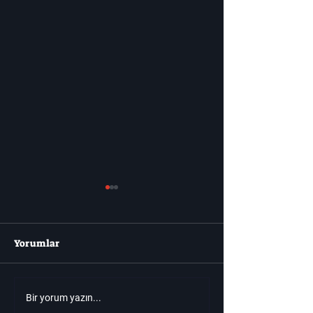
Yorumlar
Roblox'u Seviyorsanız,
Moonlighter 2: 
Bir yorum yazın...