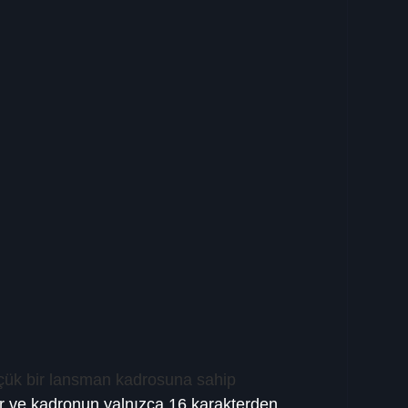
çük bir lansman kadrosuna sahip 
r ve kadronun yalnızca 16 karakterden 