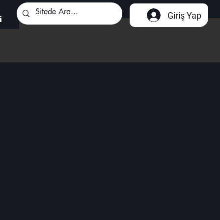
Giriş Yap
i