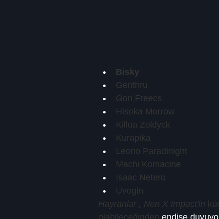
Bisky
Genthru
Gon Freecs
Hisoka Morrow
Killua Zoldyck
Kurapika
Leorio Paradinight
Machi Komacine
Isaac Netero
Uvogin
Hayranlar , Nen X Impact'in
 kü
olabileceğinden
 endişe duyuyo