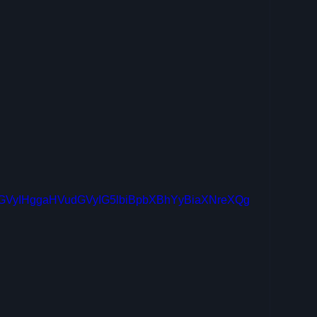
GVyIHggaHVudGVyIG5lbiBpbXBhYyBiaXNreXQg