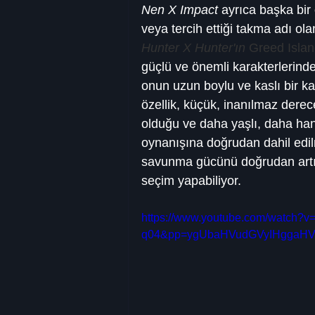
Nen X Impact
 ayrıca başka bir
veya tercih ettiği takma adı ola
Hunter X Hunter'ın
 Greed Islan
güçlü ve önemli karakterlerinde
onun uzun boylu ve kaslı bir k
özellik, küçük, inanılmaz derece
olduğu ve daha yaşlı, daha ha
oynanışına doğrudan dahil edilmi
savunma gücünü doğrudan artır
seçim yapabiliyor.
https://www.youtube.com/watch?v
q04&pp=ygUbaHVudGVyIHggaHV