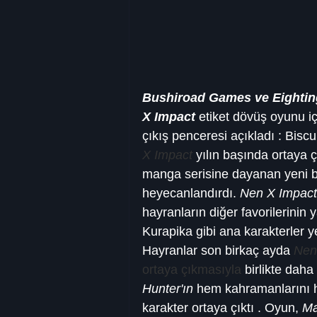
Bushiroad Games ve Eighting
X Impact
 etiket dövüş oyunu iç
çıkış penceresi açıkladı : Biscu
X Impact
 yılın başında ortaya
manga serisine dayanan yeni bi
heyecanlandırdı. 
Nen X Impact
hayranların diğer favorilerinin 
Kurapika gibi ana karakterler y
Hayranlar son birkaç ayda 
Nen
ortaya çıkmasıyla
 birlikte daha
Hunter'ın
 hem kahramanlarını h
karakter ortaya çıktı . Oyun, 
Ma