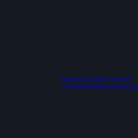
https://www.youtube.com/watch?
v=OcEIv0qbLoM&pp=ygUhaHVud