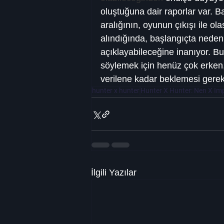
oluştuğuna dair raporlar var. 
aralığının, oyunun çıkışı ile ol
alındığında, başlangıçta nede
açıklayabileceğine inanıyor. Bu
söylemek için henüz çok erken, d
verilene kadar beklemesi gere
hunter x hunter
Hunter X Hunter: Nen X Im
İlgili Yazılar