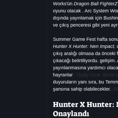
Works'ün 
Dragon Ball FighterZ
oyunu olacak . Arc System Wor
dışında yayınlamak için Bushir
ve çıkış penceresi gibi yeni ayrı
Summer Game Fest hafta sonund
Hunter X Hunter: Nen Impact,
 
çıkış aralığı olmasa da önceki
çıkacağı belirtiliyordu. gelişi
yayınlanmasına yardımcı olaca
hayranlar 
, Guilty Gear Strive
 v
duyuruların yanı sıra, bu Te
şansına sahip olabilecekler. 
-D
Hunter X Hunter: N
Onaylandı