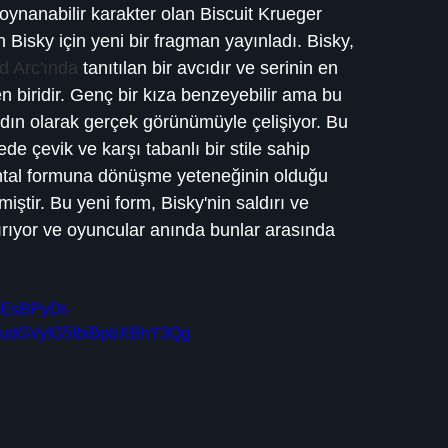
 oynanabilir karakter olan Biscuit Krueger 
n Bisky için yeni bir fragman yayınladı. Bisky, 
d Arc'ında
 tanıtılan bir avcıdır ve serinin en 
n biridir. Genç bir kıza benzeyebilir ama bu 
adın olarak gerçek görünümüyle çelişiyor. Bu 
de çevik ve karşı tabanlı bir stile sahip 
ntal formuna dönüşme yeteneğinin olduğu 
ştir. Bu yeni form, Bisky'nin saldırı ve 
ıyor ve oyuncular anında bunlar arasında 
=EsBPyDt-
udGVyIG5lbiBpbXBhY3Qg