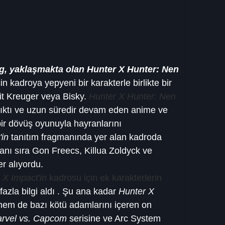
, yaklaşmakta olan Hunter X Hunter: Nen 
in kadroya yepyeni bir karakterle birlikte bir 
it Kreuger veya Bisky. 
Hunter X Hunter: Nen 
 çıktı ve uzun süredir devam eden anime ve 
r dövüş oyunuyla hayranlarını 
'in
 tanıtım fragmanında yer alan kadroda 
yanı sıra Gon Freecs, Killua Zoldyck ve 
er alıyordu.
 X Impact'in
 kadrosu için ek karakterlerin 
 fazla bilgi aldı . Şu ana kadar 
Hunter X 
em de bazı kötü adamlarını içeren on 
rvel vs. Capcom
 serisine ve Arc System 