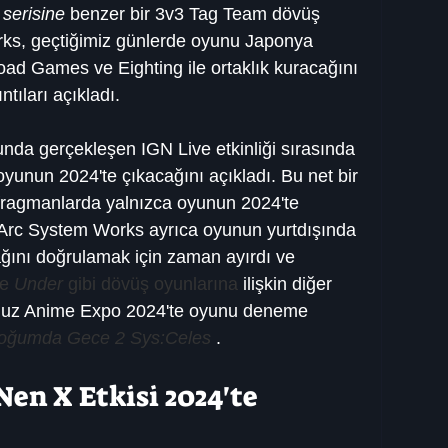
 serisine
 benzer bir 3v3 Tag Team dövüş 
ks, geçtiğimiz günlerde oyunu Japonya 
oad Games ve Eighting ile ortaklık kuracağını 
ntıları açıkladı.
a gerçekleşen IGN Live etkinliği sırasında 
oyunun 2024'te çıkacağını açıkladı. Bu net bir 
 fragmanlarda yalnızca oyunun 2024'te 
m. Arc System Works ayrıca oyunun yurtdışında 
ğını doğrulamak için zaman ayırdı ve 
e 
Under
 gibi dövüş oyunlarına
 ilişkin diğer 
mmuz Anime Expo 2024'te oyunu deneme 
oğumda Gece 2 Sys:Celes
 .
en X Etkisi 2024'te 