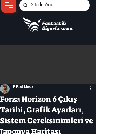
Ana Sayfa
Oyun Haberleri
Anime Haberleri
Genshin Karakterleri
Pokemon Unite
F Red Muse
Black Desert
İncelemeler
Forza Horizon 6 Çıkış
Dizi-Film Haberleri
Tarihi, Grafik Ayarları,
Sistem Gereksinimleri ve
Japonya Haritası