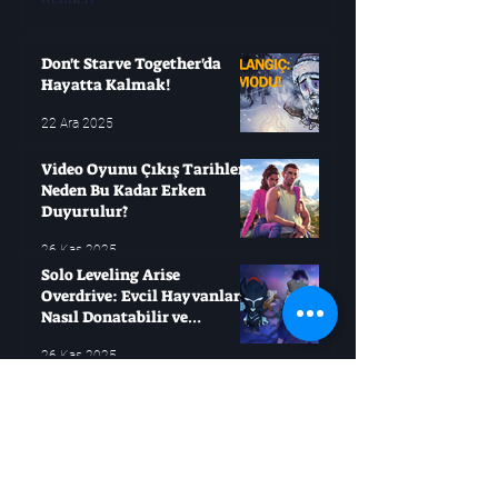
Modern oyuncuların çok
oyunları değişken olabi
yıllarca bekleyip sonra
Don't Starve Together'da
Hayatta Kalmak!
22 Ara 2025
Video Oyunu Çıkış Tarihleri ​​
Neden Bu Kadar Erken
Duyurulur?
26 Kas 2025
Solo Leveling Arise
Overdrive: Evcil Hayvanları
Nasıl Donatabilir ve
Çağırabilirsiniz?
26 Kas 2025
One Piece Bölüm 1167
Önizlemesi: Yeni Bir Zaman
Atlaması Başlıyor
25 Kas 2025
Roblox'u Seviyorsanız, Bu