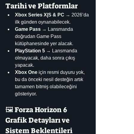
Tarihi ve Platformlar
Xbox Series X|S & PC
 → 2026’da 
ilk günden oynanabilecek.
Game Pass
 → Lansmanda 
doğrudan Game Pass 
kütüphanesinde yer alacak.
PlayStation 5
 → Lansmanda 
olmayacak, daha sonra çıkış 
yapacak.
Xbox One
 için resmi duyuru yok, 
bu da önceki nesil desteğin artık 
tamamen bitmiş olabileceğini 
gösteriyor.
🖼️ Forza Horizon 6 
Grafik Detayları ve 
Sistem Beklentileri