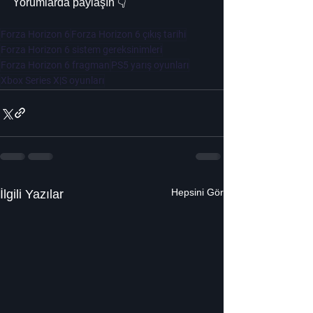
Yorumlarda paylaşın 👇
Forza Horizon 6
Forza Horizon 6 çıkış tarihi
Forza Horizon 6 sistem gereksinimleri
Forza Horizon 6 fragman
PS5 yarış oyunları
Xbox Series X|S oyunları
Hepsini Gör
İlgili Yazılar