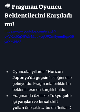
🎥 Fragman Oyuncu 
Beklentilerini Karşıladı 
mı?
https://www.youtube.com/watch?
v=VXedKqX5Wa4&pp=ygUPZm9yemEgaG9
yaXpvbiA2
Oyuncular yıllardır 
“Horizon 
Japonya’da geçsin”
 isteğini dile 
getiriyordu. Fragmanla birlikte bu 
beklenti resmen karşılık buldu.
Fragmanda özellikle 
Tokyo şehir 
içi yarışları
 ve 
kırsal drift 
yolları
 öne çıktı → bu da “Initial D 