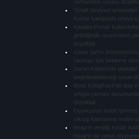
vermemesi sorunu düzeltil
Tehdit Seviyesi artışında
Kurtlar kampında ortaya çık
Kasaba Portalı kullanılırk
girildiğinde oyuncuların y
düzeltildi.
Cesur Şef'in Görünümü'nün
Uluması için bekleme süres
Garan Kalesi'nde Muhafız X
engellenebileceği sorun düz
Batık Kütüphane'de Baş Küt
ortaya çıkması durumunda 
düzeltildi.
Oyuncunun belirli İşkence
sıkışıp kalmasına neden ol
Reap'in verdiği Hasar Azalt
Reap'in bir ceset oluşturm