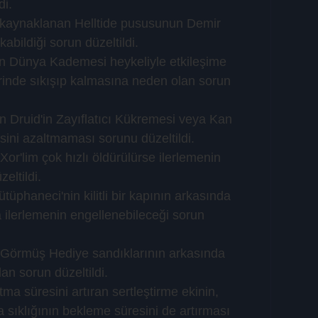
di.
n kaynaklanan Helltide pususunun Demir 
abildiği sorun düzeltildi.
en Dünya Kademesi heykeliyle etkileşime 
erinde sıkışıp kalmasına neden olan sorun 
 Druid'in Zayıflatıcı Kükremesi veya Kan 
ini azaltmaması sorunu düzeltildi.
or'lim çok hızlı öldürülürse ilerlemenin 
eltildi.
üphaneci'nin kilitli bir kapının arkasında 
ilerlemenin engellenebileceği sorun 
 Görmüş Hediye sandıklarının arkasında 
an sorun düzeltildi.
ma süresini artıran sertleştirme ekinin, 
a sıklığının bekleme süresini de artırması 