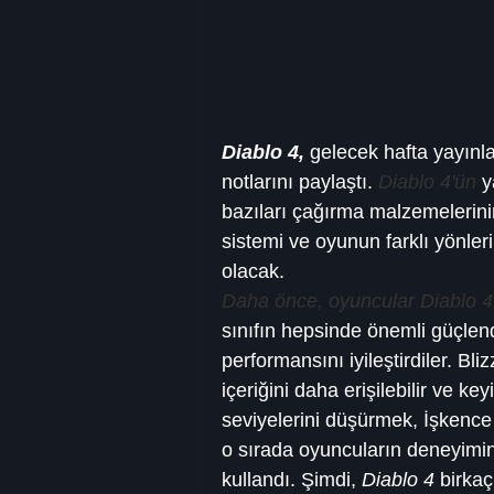
Diablo 4,
 gelecek hafta yayınl
notlarını paylaştı.
 Diablo 4'ün
 y
bazıları çağırma malzemelerini
sistemi ve oyunun farklı yönlerin
olacak.
Daha önce, oyuncular Diablo 4
sınıfın hepsinde önemli güçlen
performansını iyileştirdiler. Bl
içeriğini daha erişilebilir ve ke
seviyelerini düşürmek, İşkence
o sırada oyuncuların deneyimini
kullandı. Şimdi, 
Diablo 4
 birka