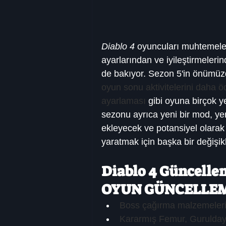
Diablo 4
 oyuncuları muhtemele
ayarlarından ve iyileştirmeleri
de bakıyor. Sezon 5'in önümüz
oyun sonu aktivitelerini daha ödü
ayarlaması
 gibi oyuna birçok ye
sezonu ayrıca yeni bir mod, ye
ekleyecek ve potansiyel olarak 
yaratmak için başka bir değişikl
Diablo 4 Güncelle
OYUN GÜNCELLE
Boss çağırma malzemelerinin
Kararmış Femur, Guruldayan