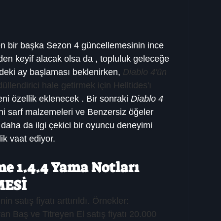
n bir başka Sezon 4 güncellemesinin ince 
nden keyif alacak olsa da , topluluk geleceğe 
deki ay başlaması beklenirken, 
Diablo 4'ün
llendirici hale getirmek için Helltides'ı 
ni özellik eklenecek . Bir sonraki 
Diablo 4
ni sarf malzemeleri ve Benzersiz öğeler 
daha da ilgi çekici bir oyuncu deneyimi 
ik vaat ediyor.
me 1.4.4 Yama Notları
MESİ
 satış fiyatı arttırıldı. Örnekler:
 Baş ve Titreyen El satış fiyatı 20.000 