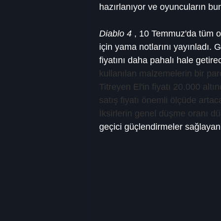
hazırlanıyor ve oyuncuların bu
Diablo 4
 , 10 Temmuz'da tüm o
için yama notlarını yayınladı.
fiyatını daha pahalı hale getire
kullanılan malzemelerin bir pa
Titreyen El'in fiyatı 20.000 alt
satış fiyatı önemli ölçüde arta
İksirlerin genel düşme oranı d
geçici güçlendirmeler sağlayan 