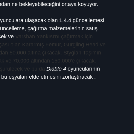
ndan ne bekleyebileceğini ortaya koyuyor.
yunculara ulaşacak olan 1.4.4 güncellemesi 
 Güncelleme, çağırma malzemelerinin satış 
cek ve 
Varshan Yankısı'nı çağırmak için 
rçası olan Kararmış Femur, Gurgling Head ve 
ından 50.000 altına çıkacak. Stygian Taşı'nın 
cak ve 70.000 altından 150.000'e çıkacak. 
üşürülecek ve bu da 
Diablo 4
 oyuncularının 
bu eşyaları elde etmesini zorlaştıracak .