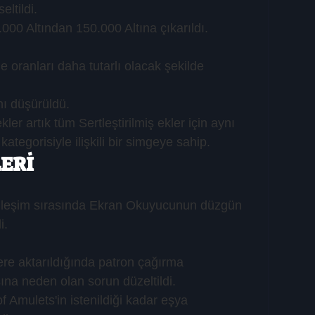
eltildi.
0.000 Altından 150.000 Altına çıkarıldı.
ranları daha tutarlı olacak şekilde 
nı düşürüldü.
kler artık tüm Sertleştirilmiş ekler için aynı 
ategorisiyle ilişkili bir simgeye sahip.
ERİ
etkileşim sırasında Ekran Okuyucunun düzgün 
i.
tere aktarıldığında patron çağırma 
na neden olan sorun düzeltildi.
of Amulets'in istenildiği kadar eşya 