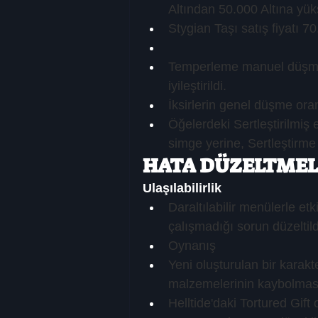
Altından 50.000 Altına yüks
Stygian Taşı satış fiyatı 7
Temperleme manuel düşme o
iyileştirildi.
İksirlerin genel düşme ora
Öğelerdeki Sertleştirilmiş e
simge yerine, Sertleştirme k
HATA DÜZELTMEL
Ulaşılabilirlik
Daraltılabilir menülerle 
çalışmadığı sorun düzeltild
Oynanış
Yeni oluşturulan bir karak
malzemelerinin kaybolması
Helltide'daki Tortured Gift 