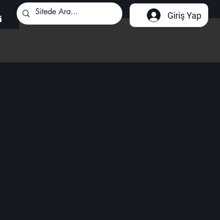
Giriş Yap
i