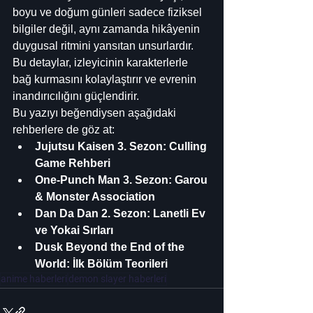
boyu ve doğum günleri sadece fiziksel 
bilgiler değil, aynı zamanda hikâyenin 
duygusal ritmini yansıtan unsurlardır. 
Bu detaylar, izleyicinin karakterlerle 
bağ kurmasını kolaylaştırır ve evrenin 
inandırıcılığını güçlendirir.
Bu yazıyı beğendiysen aşağıdaki 
rehberlere de göz at:
Jujutsu Kaisen 3. Sezon: Culling 
Game Rehberi
One-Punch Man 3. Sezon: Garou 
& Monster Association
Dan Da Dan 2. Sezon: Lanetli Ev 
ve Yokai Sırları
Dusk Beyond the End of the 
World: İlk Bölüm Teorileri
anime haberleri
demon slayer haberleri