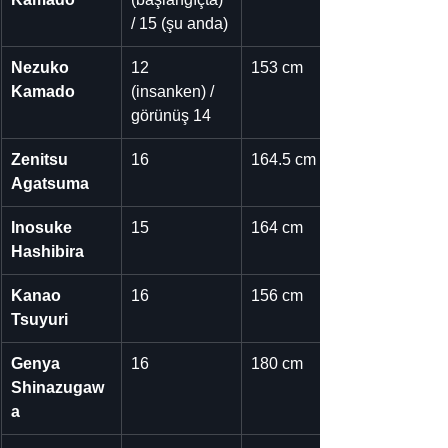
/ 15 (şu anda)
Nezuko 
12 
153 cm
Kamado
(insanken) / 
görünüş 14
Zenitsu 
16
164.5 cm
Agatsuma
Inosuke 
15
164 cm
Hashibira
Kanao 
16
156 cm
Tsuyuri
Genya 
16
180 cm
Shinazugaw
a