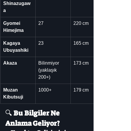
Shinazugaw
a
Gyomei 
27
220 cm
Himejima
Kagaya 
23
165 cm
Ubuyashiki
Akaza
Bilinmiyor 
173 cm
(yaklaşık 
200+)
Muzan 
1000+
179 cm
Kibutsuji
🔍 
Bu Bilgiler Ne 
Anlama Geliyor?