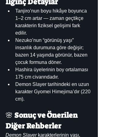
İlginç Detaylar
Tanjiro’nun boyu hikâye boyunca 
1–2 cm artar — zaman geçtikçe 
karakterin fiziksel gelişimi fark 
edilir.
Nezuko’nun “görünüş yaşı” 
insanlık durumuna göre değişir; 
bazen 14 yaşında görünür, bazen 
çocuk formuna döner.
Hashira üyelerinin boy ortalaması 
175 cm civarındadır.
Demon Slayer tarihindeki en uzun 
karakter Gyomei Himejima’dır (220 
cm).
🌸 
Sonuç ve Önerilen 
Diğer Rehberler
Demon Slayer
 karakterlerinin yaşı, 