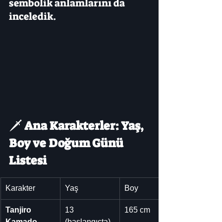
sembolik anlamlarını da 
inceledik.
🗡️ 
Ana Karakterler: Yaş, 
Boy ve Doğum Günü 
Listesi
Karakter
Yaş
Boy
Tanjiro 
13 
165 cm
Kamado
(başlangıçta) 