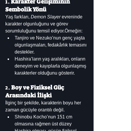
1. 
Karakter Gelişiminin 
Sembolik Yönü
Yaş farkları, 
Demon Slayer
 evreninde 
karakter olgunluğunu ve görev 
sorumluluğunu temsil ediyor.Örneğin:
Tanjiro ve Nezuko’nun genç yaşta 
olgunlaşmaları, fedakârlık temasını 
destekler.
Hashira’ların yaş aralıkları, onların 
deneyim ve kayıplarla olgunlaşmış 
karakterler olduğunu gösterir.
2. 
Boy ve Fiziksel Güç 
Arasındaki İlişki
İlginç bir şekilde, karakterin boyu her 
zaman gücüyle orantılı değil.
Shinobu Kocho’nun 151 cm 
olmasına rağmen üst düzey 
Hashira olması, gücün fiziksel 