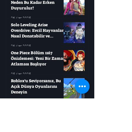
Neden Bu Kadar Erken
Duyurulur?
26 Kas 2025
Solo Leveling Arise
Overdrive: Evcil Hayvanları
Nasıl Donatabilir ve
Çağırabilirsiniz?
26 Kas 2025
One Piece Bölüm 1167
Önizlemesi: Yeni Bir Zaman
Atlaması Başlıyor
25 Kas 2025
Roblox'u Seviyorsanız, Bu
Açık Dünya Oyunlarını
Deneyin
21 Kas 2025
Jujutsu Kaisen, Sukuna
Savaşı'ndan Daha Büyük Bir
Mücadele Başlatıyor
21 Kas 2025