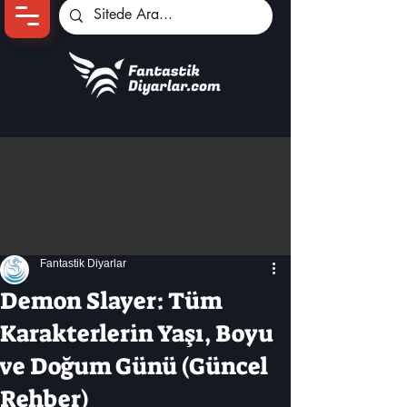
Ana Sayfa
Oyun Haberleri
Anime Haberleri
Genshin Karakterleri
Pokemon Unite
Fantastik Diyarlar
Black Desert
İncelemeler
Demon Slayer: Tüm
Dizi-Film Haberleri
Karakterlerin Yaşı, Boyu
ve Doğum Günü (Güncel
Rehber)