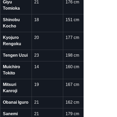
Giyu 
21
176 cm
Tomioka
Shinobu 
18
151 cm
Kocho
Kyojuro 
20
177 cm
Rengoku
Tengen Uzui
23
198 cm
Muichiro 
14
160 cm
Tokito
Mitsuri 
19
167 cm
Kanroji
Obanai Iguro
21
162 cm
Sanemi 
21
179 cm