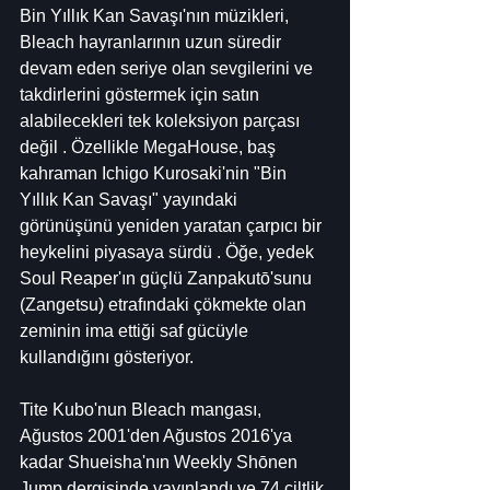
Bin Yıllık Kan Savaşı'nın müzikleri, 
Bleach hayranlarının uzun süredir 
devam eden seriye olan sevgilerini ve 
takdirlerini göstermek için satın 
alabilecekleri tek koleksiyon parçası 
değil . Özellikle MegaHouse, baş 
kahraman Ichigo Kurosaki'nin "Bin 
Yıllık Kan Savaşı" yayındaki 
görünüşünü yeniden yaratan çarpıcı bir 
heykelini piyasaya sürdü . Öğe, yedek 
Soul Reaper'ın güçlü Zanpakutō'sunu 
(Zangetsu) etrafındaki çökmekte olan 
zeminin ima ettiği saf gücüyle 
kullandığını gösteriyor.
Tite Kubo'nun Bleach mangası, 
Ağustos 2001'den Ağustos 2016'ya 
kadar Shueisha'nın Weekly Shōnen 
Jump dergisinde yayınlandı ve 74 ciltlik 