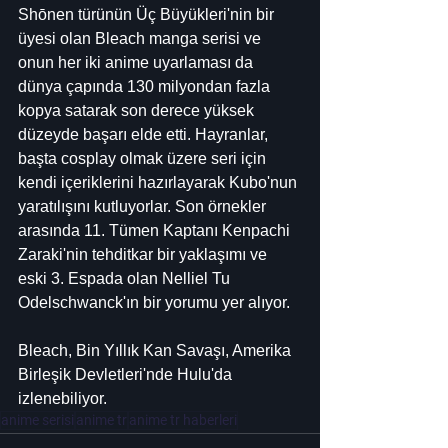
Shōnen türünün Üç Büyükleri'nin bir 
üyesi olan Bleach manga serisi ve 
onun her iki anime uyarlaması da 
dünya çapında 130 milyondan fazla 
kopya satarak son derece yüksek 
düzeyde başarı elde etti. Hayranlar, 
başta cosplay olmak üzere seri için 
kendi içeriklerini hazırlayarak Kubo'nun 
yaratılışını kutluyorlar. Son örnekler 
arasında 11. Tümen Kaptanı Kenpachi 
Zaraki'nin tehditkar bir yaklaşımı ve 
eski 3. Espada olan Nelliel Tu 
Odelschwanck'ın bir yorumu yer alıyor.
Bleach, Bin Yıllık Kan Savaşı, Amerika 
Birleşik Devletleri'nde Hulu'da 
izlenebiliyor.
anime serisi
anime tr
anime tr haberleri