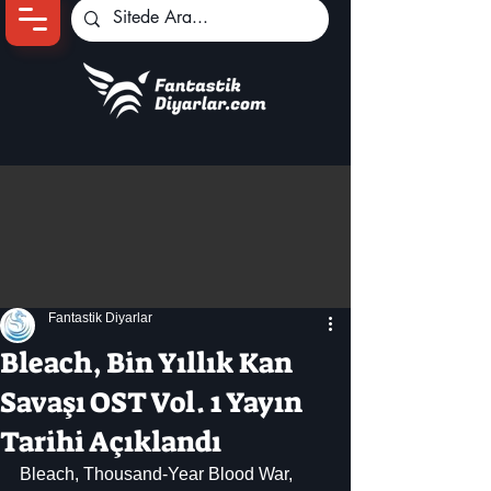
Ana Sayfa
Oyun Haberleri
Anime Haberleri
Genshin Karakterleri
Pokemon Unite
Fantastik Diyarlar
Black Desert
İncelemeler
Bleach, Bin Yıllık Kan
Dizi-Film Haberleri
Savaşı OST Vol. 1 Yayın
Tarihi Açıklandı
Bleach, Thousand-Year Blood War, 