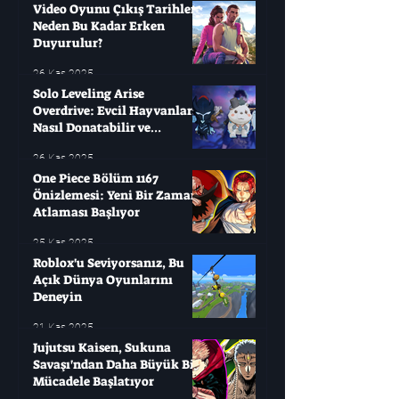
Video Oyunu Çıkış Tarihleri ​​
Neden Bu Kadar Erken
Duyurulur?
26 Kas 2025
Solo Leveling Arise
Overdrive: Evcil Hayvanları
Nasıl Donatabilir ve
Çağırabilirsiniz?
26 Kas 2025
One Piece Bölüm 1167
Önizlemesi: Yeni Bir Zaman
Atlaması Başlıyor
25 Kas 2025
Roblox'u Seviyorsanız, Bu
Açık Dünya Oyunlarını
Deneyin
21 Kas 2025
Jujutsu Kaisen, Sukuna
Savaşı'ndan Daha Büyük Bir
Mücadele Başlatıyor