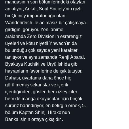
mangasının son bölümlerindeki olayları 
anlatıyor; Anlatı, Soul Society'nin gizli 
bir Quincy imparatorluğu olan 
Wandenreich ile acımasız bir çatışmaya 
girdiğini görüyor. Yeni anime, 
aralarında Zero Division'ın esrarengiz 
üyeleri ve kötü niyetli Yhwach'ın da 
bulunduğu çok sayıda yeni karakter 
tanıtıyor ve aynı zamanda Renji Abarai, 
Byakuya Kuchiki ve Uryū Ishida gibi 
hayranların favorilerine de ışık tutuyor. 
Dahası, uyarlama daha önce hiç 
görülmemiş sekanslar ve içerik 
içerdiğinden, gösteri hem izleyiciler 
hem de manga okuyucuları için birçok 
sürpriz barındırıyor; en belirgin örnek, 5. 
bölüm Kaptan Shinji Hirako'nun 
Bankai'sinin ortaya çıkışıdır .