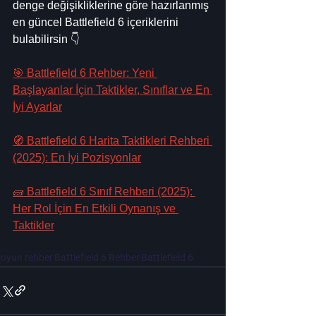
denge değişikliklerine göre hazırlanmış 
en güncel Battlefield 6 içeriklerini 
bulabilirsin 👇
🎯 Battlefield 6 Rehber: Yeni 
Başlayanlar İçin Taktikler, Sınıflar ve En 
İyi Ayarlar
🧭 Battlefield 6 Harita Taktikleri Rehberi 
(2025): En İyi Pozisyonlar
🧱 Battlefield 6 Sınıf Rehberi (2025): 
Her Rol İçin En Etkili Oynanış ve 
Taktikler
oyun rehber
Battlefield 6 Rehber
Battlefield 6