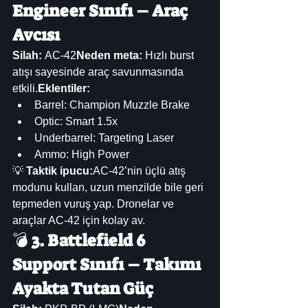
Engineer Sınıfı – Araç 
Avcısı
Silah:
 AC-42
Neden meta:
 Hızlı burst 
atışı sayesinde araç savunmasında 
etkili.
Eklentiler:
Barrel: Champion Muzzle Brake
Optic: Smart 1.5x
Underbarrel: Targeting Laser
Ammo: High Power
💡 
Taktik ipucu:
AC-42’nin üçlü atış 
modunu kullan, uzun menzilde bile geri 
tepmeden vuruş yap. Dronelar ve 
araçlar AC-42 için kolay av.
💣 
3. Battlefield 6 
Support Sınıfı – Takımı 
Ayakta Tutan Güç