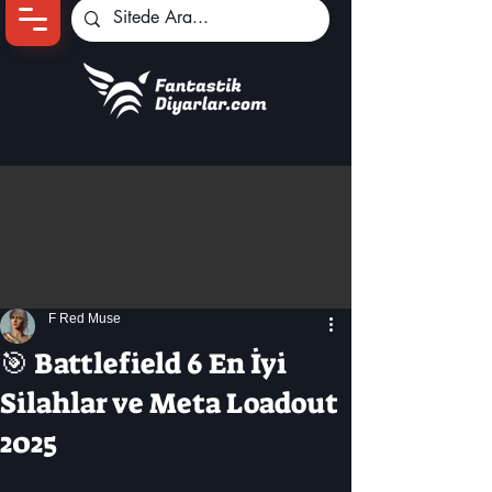
Ana Sayfa
Oyun Haberleri
Anime Haberleri
Genshin Karakterleri
Pokemon Unite
F Red Muse
Black Desert
İncelemeler
🎯 Battlefield 6 En İyi
Dizi-Film Haberleri
Silahlar ve Meta Loadout
2025