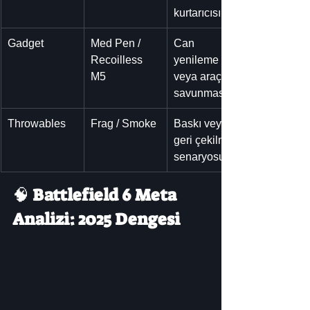
kurtarıcısı.
Gadget
Med Pen / 
Can 
Recoilless 
yenileme 
M5
veya araç 
savunması.
Throwables
Frag / Smoke
Baskı veya 
geri çekilme 
senaryosu.
🧠 
Battlefield 6 Meta 
Analizi: 2025 Dengesi