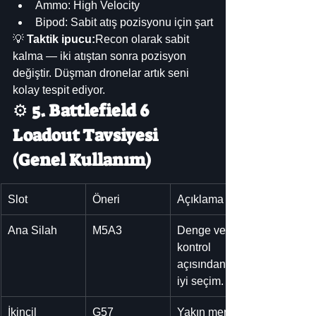
Ammo: High Velocity
Bipod: Sabit atış pozisyonu için şart
💡 
Taktik ipucu:
Recon olarak sabit 
kalma — iki atıştan sonra pozisyon 
değiştir. Düşman dronelar artık seni 
kolay tespit ediyor.
⚙️ 
5. Battlefield 6 
Loadout Tavsiyesi 
(Genel Kullanım)
Slot
Öneri
Açıklama
Ana Silah
M5A3
Denge ve 
kontrol 
açısından en 
iyi seçim.
İkincil
G57
Yakın menzil 