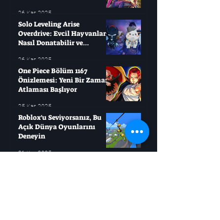
26 Kas 2025
Solo Leveling Arise
Overdrive: Evcil Hayvanları
Nasıl Donatabilir ve
Çağırabilirsiniz?
26 Kas 2025
One Piece Bölüm 1167
Önizlemesi: Yeni Bir Zaman
Atlaması Başlıyor
25 Kas 2025
Roblox'u Seviyorsanız, Bu
Açık Dünya Oyunlarını
Deneyin
21 Kas 2025
Jujutsu Kaisen, Sukuna
Savaşı'ndan Daha Büyük Bir
Mücadele Başlatıyor
21 Kas 2025
Boruto: Masashi Kishimoto