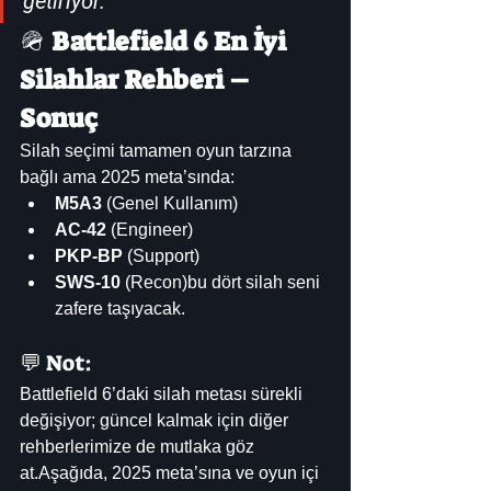
getiriyor.
🪖 
Battlefield 6 En İyi 
Silahlar Rehberi – 
Sonuç
Silah seçimi tamamen oyun tarzına 
bağlı ama 2025 meta’sında:
M5A3
 (Genel Kullanım)
AC-42
 (Engineer)
PKP-BP
 (Support)
SWS-10
 (Recon)bu dört silah seni 
zafere taşıyacak.
💬 Not:
Battlefield 6’daki silah metası sürekli 
değişiyor; güncel kalmak için diğer 
rehberlerimize de mutlaka göz 
at.Aşağıda, 2025 meta’sına ve oyun içi 