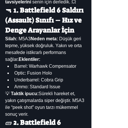
tavsiyelerini
 senin için derledik. 💥
🔫 
1. Battlefield 6 Saldırı 
(Assault) Sınıfı – Hız ve 
Denge Arayanlar İçin
Silah:
 M5A3
Neden meta:
 Düşük geri 
tepme, yüksek doğruluk. Yakın ve orta 
mesafede istikrarlı performans 
sağlar.
Eklentiler:
Barrel: Warhawk Compensator
Optic: Fusion Holo
Underbarrel: Cobra Grip
Ammo: Standard Issue
💡 
Taktik ipucu:
Sürekli hareket et, 
yakın çatışmalarda siper değiştir. M5A3 
ile “peek shot” oyun tarzı mükemmel 
sonuç verir.
🧱 
2. Battlefield 6  