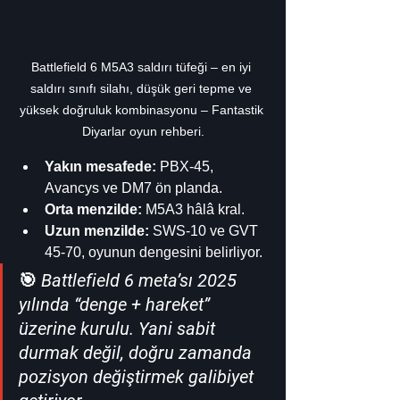
Battlefield 6 M5A3 saldırı tüfeği – en iyi 
saldırı sınıfı silahı, düşük geri tepme ve 
yüksek doğruluk kombinasyonu – Fantastik 
Diyarlar oyun rehberi.
Yakın mesafede:
 PBX-45, 
Avancys ve DM7 ön planda.
Orta menzilde:
 M5A3 hâlâ kral.
Uzun menzilde:
 SWS-10 ve GVT 
45-70, oyunun dengesini belirliyor.
🎯 
Battlefield 6 meta’sı 2025 
yılında “denge + hareket” 
üzerine kurulu. Yani sabit 
durmak değil, doğru zamanda 
pozisyon değiştirmek galibiyet 