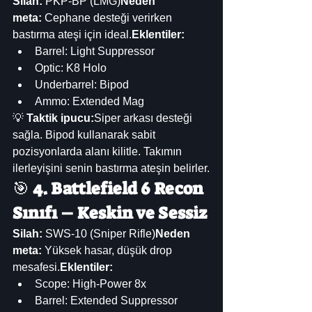
Silah:
 PKP-BP (LMG)
Neden 
meta:
 Cephane desteği verirken 
bastırma ateşi için ideal.
Eklentiler:
Barrel: Light Suppressor
Optic: K8 Holo
Underbarrel: Bipod
Ammo: Extended Mag
💡 
Taktik ipucu:
Siper arkası desteği 
sağla. Bipod kullanarak sabit 
pozisyonlarda alanı kilitle. Takımın 
ilerleyişini senin bastırma ateşin belirler.
🎯 
4. Battlefield 6 Recon 
Sınıfı – Keskin ve Sessiz
Silah:
 SWS-10 (Sniper Rifle)
Neden 
meta:
 Yüksek hasar, düşük drop 
mesafesi.
Eklentiler:
Scope: High-Power 8x
Barrel: Extended Suppressor