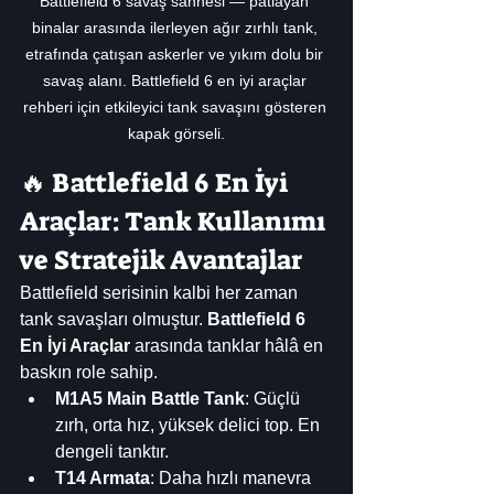
Battlefield 6 savaş sahnesi — patlayan 
binalar arasında ilerleyen ağır zırhlı tank, 
etrafında çatışan askerler ve yıkım dolu bir 
savaş alanı. Battlefield 6 en iyi araçlar 
rehberi için etkileyici tank savaşını gösteren 
kapak görseli.
🔥 Battlefield 6 En İyi 
Araçlar: Tank Kullanımı 
ve Stratejik Avantajlar
Battlefield serisinin kalbi her zaman 
tank savaşları olmuştur. 
Battlefield 6 
En İyi Araçlar
 arasında tanklar hâlâ en 
baskın role sahip.
M1A5 Main Battle Tank
: Güçlü 
zırh, orta hız, yüksek delici top. En 
dengeli tanktır.
T14 Armata
: Daha hızlı manevra 