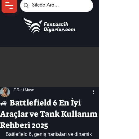
Ana Sayfa
Oyun Haberleri
Anime Haberleri
Genshin Karakterleri
Pokemon Unite
F Red Muse
Black Desert
İncelemeler
🚙 Battlefield 6 En İyi
Dizi-Film Haberleri
Araçlar ve Tank Kullanım
Rehberi 2025
Battlefield 6, geniş haritaları ve dinamik 