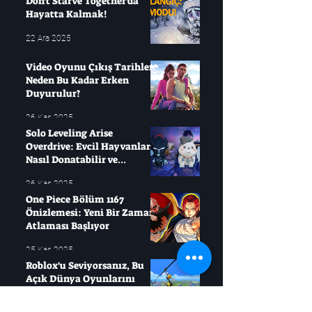
Don't Starve Together'da
Hayatta Kalmak!
22 Ara 2025
Video Oyunu Çıkış Tarihleri ​​
Neden Bu Kadar Erken
Duyurulur?
26 Kas 2025
Solo Leveling Arise
Overdrive: Evcil Hayvanları
Nasıl Donatabilir ve
Çağırabilirsiniz?
26 Kas 2025
One Piece Bölüm 1167
Önizlemesi: Yeni Bir Zaman
Atlaması Başlıyor
25 Kas 2025
Roblox'u Seviyorsanız, Bu
Açık Dünya Oyunlarını
Deneyin