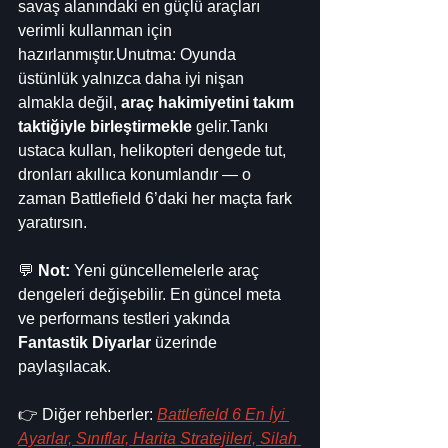
savaş alanındaki en güçlü araçları 
verimli kullanman için 
hazırlanmıştır.Unutma: Oyunda 
üstünlük yalnızca daha iyi nişan 
almakla değil, 
araç hakimiyetini takım 
taktiğiyle birleştirmekle
 gelir.Tankı 
ustaca kullan, helikopteri dengede tut, 
dronları akıllıca konumlandır — o 
zaman Battlefield 6’daki her maçta fark 
yaratırsın.
💬 
Not:
 Yeni güncellemelerle araç 
dengeleri değişebilir. En güncel meta 
ve performans testleri yakında 
Fantastik Diyarlar
 üzerinde 
paylaşılacak.
👉 Diğer rehberler: 
Battlefield 6 En İyi 
Ayarlar, Sınıflar, Harita Stratejileri, Silah 