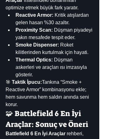
Araçlar
 listesindeki donanımları 
optimize etmek büyük fark yaratır.
Reactive Armor:
 Kritik atışlardan 
gelen hasarı %30 azaltır.
Proximity Scan:
 Düşman piyadeyi 
yakın mesafede tespit eder.
Smoke Dispenser:
 Roket 
kilitlerinden kurtulmak için hayati.
Thermal Optics:
 Düşman 
askerleri ve araçları ısı imzasıyla 
gösterir.
🎯 
Taktik İpucu:
Tankına “Smoke + 
Reactive Armor” kombinasyonu ekle; 
hem savunma hem saldırı anında seni 
korur.
🧩 Battlefield 6 En İyi 
Araçlar: Sonuç ve Öneri
Battlefield 6 En İyi Araçlar
 rehberi, 