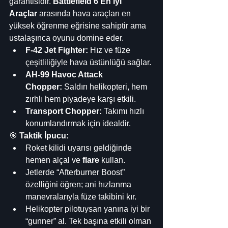
garantisidir. 
Battlefield 6 En İyi 
Araçlar
 arasında hava araçları en 
yüksek öğrenme eğrisine sahiptir ama 
ustalaşınca oyunu domine eder.
F-42 Jet Fighter:
 Hız ve füze 
çeşitliliğiyle hava üstünlüğü sağlar.
AH-99 Havoc Attack 
Chopper:
 Saldırı helikopteri, hem 
zırhlı hem piyadeye karşı etkili.
Transport Chopper:
 Takımı hızlı 
konumlandırmak için idealdir.
🎯 
Taktik İpucu:
Roket kilidi uyarısı geldiğinde 
hemen alçal ve 
flare
 kullan.
Jetlerde “Afterburner Boost” 
özelliğini öğren; ani hızlanma 
manevralarıyla füze takibini kır.
Helikopter pilotuysan yanına iyi bir 
“gunner” al. Tek başına etkili olman 