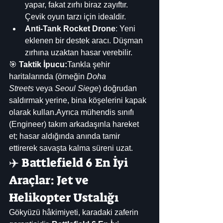
yapar, fakat zırhı biraz zayıftır. 
Çevik oyun tarzı için idealdir.
Anti-Tank Rocket Drone
: Yeni 
eklenen bir destek aracı. Düşman 
zırhına uzaktan hasar verebilir.
🎯 
Taktik İpucu:
Tankla şehir 
haritalarında (örneğin 
Doha 
Streets
 veya 
Seoul Siege
) doğrudan 
saldırmak yerine, bina köşelerini kapak 
olarak kullan.Ayrıca mühendis sınıfı 
(Engineer) takım arkadaşınla hareket 
et; hasar aldığında anında tamir 
ettirerek savaşta kalma süreni uzat.
✈️ Battlefield 6 En İyi 
Araçlar: Jet ve 
Helikopter Ustalığı
Gökyüzü hâkimiyeti, karadaki zaferin 