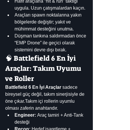
Hafif araçlarla “hit & run” taktiği 
uygula. Uzun çatışmalardan kaçın.
Araçları spawn noktalarına yakın 
bölgelerde değiştir; yakıt ve 
mühimmat desteğini unutma.
Düşman tankına saldırmadan önce 
“EMP Drone” ile geçici olarak 
sistemini devre dışı bırak.
🧠 Battlefield 6 En İyi 
Araçlar: Takım Uyumu 
ve Roller
Battlefield 6 En İyi Araçlar
 sadece 
bireysel güç değil, takım sinerjisiyle de 
öne çıkar.Takım içi rollerin uyumlu 
olması zaferin anahtarıdır.
Engineer:
 Araç tamiri + Anti-Tank 
desteği
Recon:
 Hedef işaretleme + 