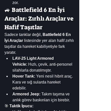
zor.
🚙 Battlefield 6 En İyi 
Araçlar: Zırhlı Araçlar ve 
Hafif Taşıtlar
Sadece tanklar değil, 
Battlefield 6 En 
İyi Araçlar
 listesinde yer alan hafif zırhlı 
taşıtlar da hareket kabiliyetiyle fark 
yaratır.
LAV-25 Light Armored 
Vehicle:
 Hızlı, çevik, anti-personel 
silahlarla donatılmıştır.
Hover Tank:
 Yeni nesil hibrit araç. 
Kara ve sığ sularda hareket 
edebilir.
Armored Jeep:
 Takım taşıma ve 
anlık görev baskınları için birebir.
🎯 
Taktik İpucu: