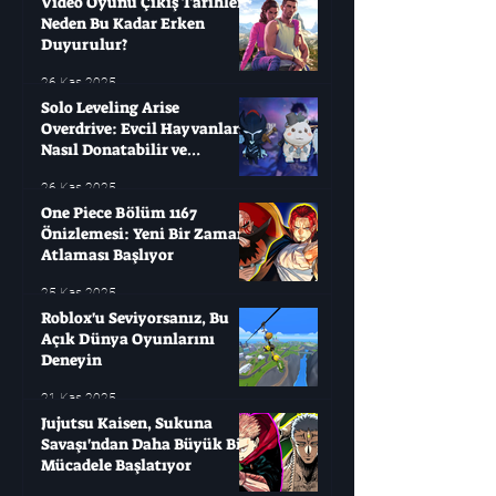
Video Oyunu Çıkış Tarihleri ​​
Neden Bu Kadar Erken
Duyurulur?
26 Kas 2025
Solo Leveling Arise
Overdrive: Evcil Hayvanları
Nasıl Donatabilir ve
Çağırabilirsiniz?
26 Kas 2025
One Piece Bölüm 1167
Önizlemesi: Yeni Bir Zaman
Atlaması Başlıyor
25 Kas 2025
Roblox'u Seviyorsanız, Bu
Açık Dünya Oyunlarını
Deneyin
21 Kas 2025
Jujutsu Kaisen, Sukuna
Savaşı'ndan Daha Büyük Bir
Mücadele Başlatıyor