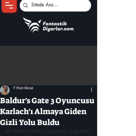
Ana Sayfa
Oyun Haberleri
Anime Haberleri
Genshin Karakterleri
Pokemon Unite
F Red Muse
Black Desert
İncelemeler
Baldur's Gate 3 Oyuncusu
Dizi-Film Haberleri
Karlach'ı Almaya Giden
Gizli Yolu Buldu
Bir Baldur's Gate 3 oyuncusu, Larian'ın 