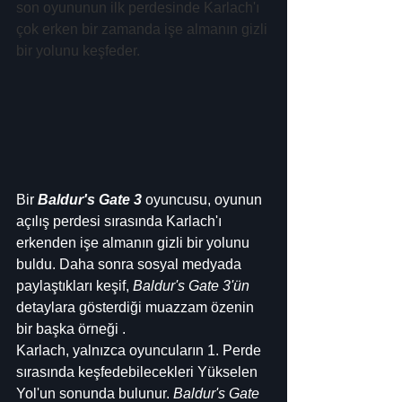
son oyununun ilk perdesinde Karlach'ı 
çok erken bir zamanda işe almanın gizli 
bir yolunu keşfeder.
Bir 
Baldur's Gate 3
 oyuncusu, oyunun 
açılış perdesi sırasında Karlach'ı 
erkenden işe almanın gizli bir yolunu 
buldu. Daha sonra sosyal medyada 
paylaştıkları keşif, 
Baldur's Gate 3'ün
detaylara gösterdiği muazzam özenin 
bir başka örneği .
Karlach, yalnızca oyuncuların 1. Perde 
sırasında keşfedebilecekleri Yükselen 
Yol'un sonunda bulunur. 
Baldur's Gate 