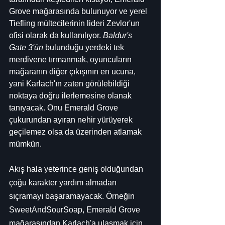
Grove mağarasında bulunuyor ve yerel 
Tiefling mültecilerinin lideri Zevlor'un 
ofisi olarak da kullanılıyor. 
Baldur's 
Gate 3'ün
 bulunduğu yerdeki tek 
merdivene tırmanmak, oyuncuların 
mağaranın diğer çıkışının en ucuna, 
yani Karlach'ın zaten görülebildiği 
noktaya doğru ilerlemesine olanak 
tanıyacak. Onu Emerald Grove 
çukurundan ayıran nehir yürüyerek 
geçilemez olsa da üzerinden atlamak 
mümkün.
Akış hala yeterince geniş olduğundan 
çoğu karakter yardım almadan 
sıçramayı başaramayacak. Örneğin 
SweetAndSourSoap, Emerald Grove 
mağarasından Karlach'a ulaşmak için 