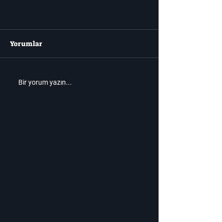
Yorumlar
Bir yorum yazın...
Baldur's Gate 3 Arızası Tehlikeli
Patronu Çok Daha Az Tehditkar
Hale Getiriyor