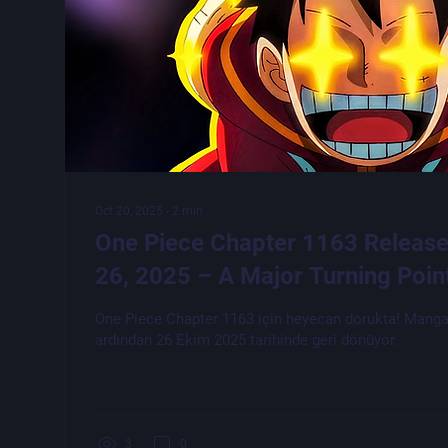
Oct 20, 2025
∙
2
min
One Piece Chapter 1163 Release
26, 2025 – A Major Turning Poi
One Piece Chapter 1163 için heyecan dorukta! Manga 
ardından 26 Ekim 2025 tarihinde geri dönüyor.
3
0