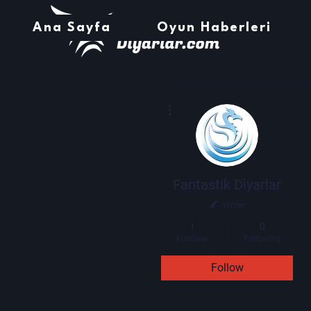
Ana Sayfa
Oyun Haberleri
More actions
Fantastik Diyarlar
Writer
1
0
Follower
Following
Follow