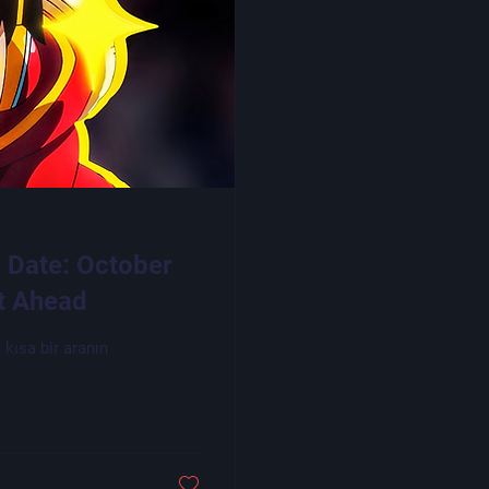
 Date: October
nt Ahead
kısa bir aranın