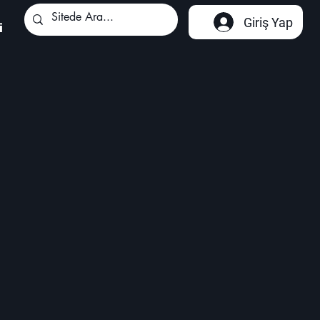
Giriş Yap
i