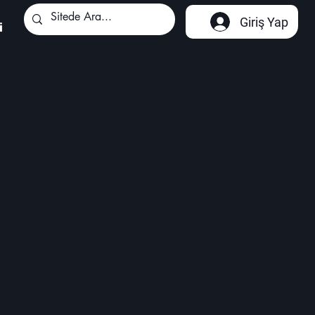
Giriş Yap
i