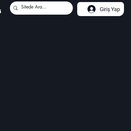
Giriş Yap
i