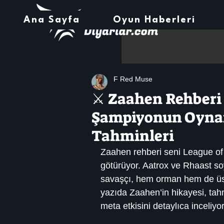
Ana Sayfa
Oyun Haberleri
F Red Muse
⚔️ Zaahen Rehberi
Şampiyonun Oynan
Tahminleri
Zaahen rehberi seni League of L
götürüyor. Aatrox ve Rhaast so
savaşçı, hem orman hem de üst 
yazıda Zaahen’in hikayesi, tahm
meta etkisini detaylıca inceliyo