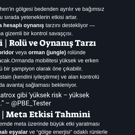
hen’in gölgesi bedenden ayrılır ve bağımsız 
u sırada yeteneklerin etkisi artar.
a hesaplı oynanış
 tarzını destekliyor — 
 gizemli bir kontrol savaşçısı.
 | Rolü ve Oynanış Tarzı
oridor
 veya 
orman (jungle)
 rolünde 
acak.Ormanda mobilitesi yüksek ve erken 
 bir şampiyon olarak öne çıkabilir.
stain (kendini iyileştirme) ve alan kontrolü 
da avantaj sağlaması bekleniyor.
rox gibi ‘yüksek risk – yüksek 
k.” – @PBE_Tester
 | Meta Etkisi Tahmini
emde meta üzerinde büyük etki yaratması 
alı eşyalar
 ve “gölge enerjisi” odaklı rünlerle 