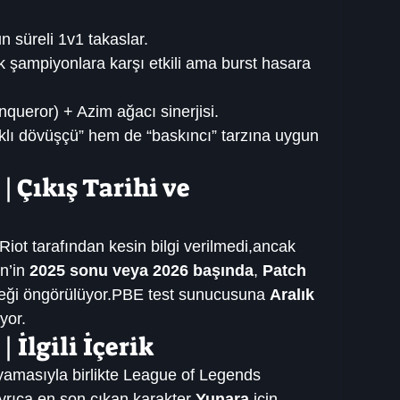
n süreli 1v1 takaslar.
k şampiyonlara karşı etkili ama burst hasara 
nqueror) + Azim ağacı sinerjisi.
lı dövüşçü” hem de “baskıncı” tarzına uygun 
 Çıkış Tarihi ve 
Riot tarafından kesin bilgi verilmedi,ancak 
n’in 
2025 sonu veya 2026 başında
, 
Patch 
eği öngörülüyor.PBE test sunucusuna 
Aralık 
yor.
 İlgili İçerik
amasıyla birlikte League of Legends 
yrıca en son çıkan karakter 
Yunara
 için 