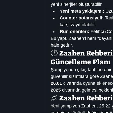
yeni sinerjiler oluşturabilir.
Yeni meta yaklaşımı:
 Uzu
Counter potansiyeli:
 Tan
karşı zayıf olabilir.
Run önerileri:
 Fetihçi (Co
Bu yapı, Zaahen’i hem “dayanık
hale getirir.
🕒 Zaahen Rehberi |
Güncelleme Planı
Şampiyonun çıkış tarihine dair 
güvenilir sızıntılara göre Zaahe
26.01
 civarında oyuna eklenec
2025
 civarında gelmesi bekleni
🌌 Zaahen Rehberi |
Yeni şampiyon Zaahen, 25.22 y
evreninin yönünü değiştiriyor.A