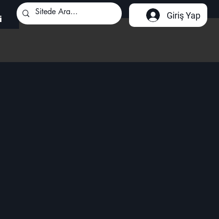
Giriş Yap
i