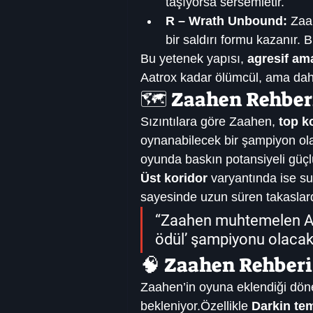
taşıyorsa sersemletir.
R – Wrath Unbound:
 Zaa
bir saldırı formu kazanır. B
Bu yetenek yapısı, 
agresif am
Aatrox kadar ölümcül, ama daha
🗺️ Zaahen Rehberi
Sızıntılara göre Zaahen, 
top k
oynanabilecek bir şampiyon ol
oyunda baskın potansiyeli güçlü
Üst koridor
 varyantında ise su
sayesinde uzun süren takaslar
“Zaahen muhtemelen Aat
ödül’ şampiyonu olaca
🧠 Zaahen Rehberi
Zaahen’in oyuna eklendiği dön
bekleniyor.Özellikle 
Darkin tem