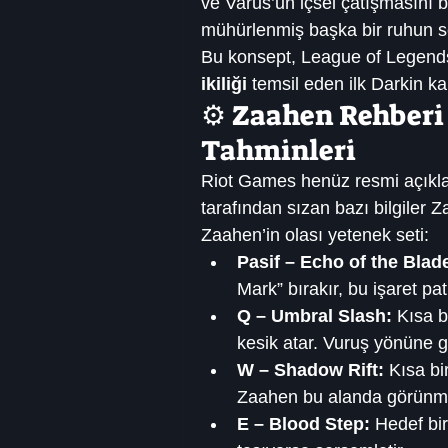
ve Varus’un içsel çatışmasını bi
mühürlenmiş başka bir ruhun ses
Bu konsept, League of Legend
ikiliği
 temsil eden ilk Darkin kar
⚙️ Zaahen Rehberi
Tahminleri
Riot Games henüz resmi açıkl
tarafından sızan bazı bilgiler Z
Zaahen’in olası yetenek seti:
Pasif – Echo of the Blad
Mark” bırakır, bu işaret pa
Q – Umbral Slash:
 Kısa 
kesik atar. Vuruş yönüne g
W – Shadow Rift:
 Kısa bi
Zaahen bu alanda görünmez
E – Blood Step:
 Hedef bir