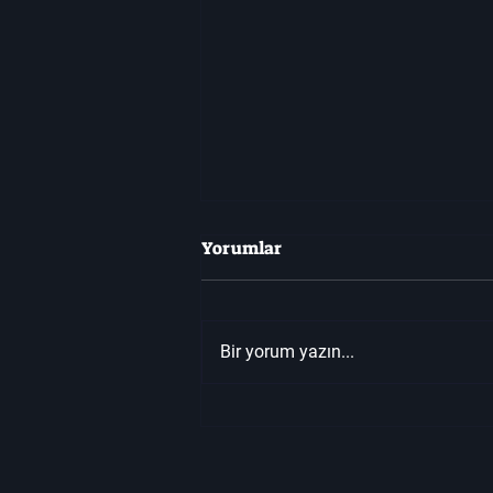
Yorumlar
Bir yorum yazın...
⚙️ League of Legends 25.22
Yama Rehberi – Yeni
Dengelemeler, Teknik