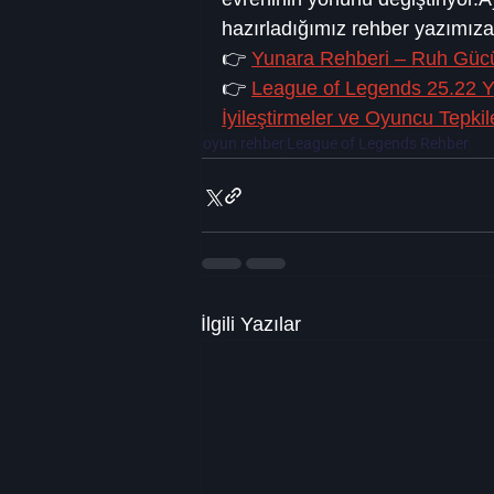
hazırladığımız rehber yazımız
👉 
Yunara Rehberi – Ruh Güc
👉 
League of Legends 25.22 Y
İyileştirmeler ve Oyuncu Tepkil
oyun rehber
League of Legends Rehber
İlgili Yazılar