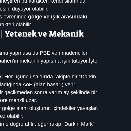
rleştiren bu karakter, kendi silahında 
ini duyuyor olabilir.
s evreninde 
gölge ve ışık arasındaki 
akteri olabilir.
 | Yetenek ve Mekanik 
ama yapmasa da PBE veri madencileri 
aahen’in mekanik yapısına ışık tutuyor.İşte 
e:
 Her üçüncü saldırıda rakipte bir “Darkin 
tladığında AoE (alan hasarı) verir.
bir gecikmeden sonra yarım ay şeklinde bir 
öre menzil uzar.
r gölge alanı oluşturur, içindekiler yavaşlar. 
 olabilir.
ime doğru atılır, eğer rakip “Darkin Mark” 