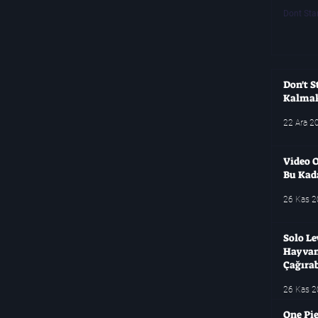
Dont Sta
Don't S
Kalma
22 Ara 2
Video O
Bu Kad
26 Kas 
Solo Le
Hayvanl
Çağırab
26 Kas 
One Pie