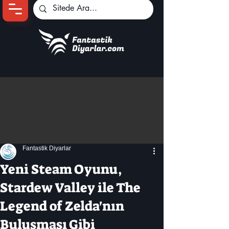
Ana Sayfa
Oyun Haberleri
Anime Haberleri
Genshin Karakterleri
Pokemon Unite
Fantastik Diyarlar
Black Desert
İncelemeler
Yeni Steam Oyunu,
Dizi-Film Haberleri
Stardew Valley ile The
Legend of Zelda'nın
Buluşması Gibi