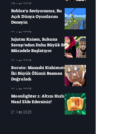
25 Kas 2025
Roblox'u Seviyorsanız, Bu
Açık Dünya Oyunlarını
Deneyin
21 Kas 2025
Jujutsu Kaisen, Sukuna
Savaşı'ndan Daha Büyük Bir
Mücadele Başlatıyor
21 Kas 2025
Boruto: Masashi Kishimoto
İki Büyük Ölümü Resmen
Doğruladı
21 Kas 2025
Moonlighter 2: Altını Hızlıca
Nasıl Elde Edersiniz?
21 Kas 2025