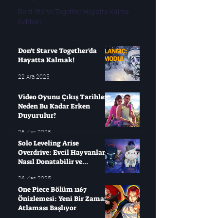
Erken Duyur
Dont Starve Together Hayatta Kalma
Rehberi.
Modern oyuncuların çok
oyunları değişken olabi
yıllarca bekleyip sonra
Don't Starve Together'da
Hayatta Kalmak!
22 Ara 2025
Video Oyunu Çıkış Tarihleri ​​
Neden Bu Kadar Erken
Duyurulur?
26 Kas 2025
Solo Leveling Arise
Overdrive: Evcil Hayvanları
Nasıl Donatabilir ve
Çağırabilirsiniz?
26 Kas 2025
One Piece Bölüm 1167
Önizlemesi: Yeni Bir Zaman
Atlaması Başlıyor