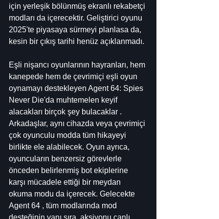
için yerleşik bölünmüş ekranlı rekabetçi 
modları da içerecektir. Geliştirici oyunu 
2025'te piyasaya sürmeyi planlasa da, 
kesin bir çıkış tarihi henüz açıklanmadı.
Eşli nişancı oyunlarının hayranları, hem 
kanepede hem de çevrimiçi eşli oyun 
oynamayı destekleyen Agent 64: Spies 
Never Die'da muhtemelen keyif 
alacakları birçok şey bulacaklar . 
Arkadaşlar, aynı cihazda veya çevrimiçi 
çok oyunculu modda tüm hikayeyi 
birlikte ele alabilecek. Oyun ayrıca, 
oyuncuların benzersiz görevlerle 
önceden belirlenmiş bot ekiplerine 
karşı mücadele ettiği bir meydan 
okuma modu da içerecek. Gelecekte 
Agent 64 , tüm modlarında mod 
desteğinin yanı sıra, aksiyonu canlı 