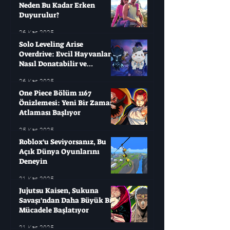
Neden Bu Kadar Erken
Duyurulur?
26 Kas 2025
Solo Leveling Arise
Overdrive: Evcil Hayvanları
Nasıl Donatabilir ve
Çağırabilirsiniz?
26 Kas 2025
One Piece Bölüm 1167
Önizlemesi: Yeni Bir Zaman
Atlaması Başlıyor
25 Kas 2025
Roblox'u Seviyorsanız, Bu
Açık Dünya Oyunlarını
Deneyin
21 Kas 2025
Jujutsu Kaisen, Sukuna
Savaşı'ndan Daha Büyük Bir
Mücadele Başlatıyor
21 Kas 2025