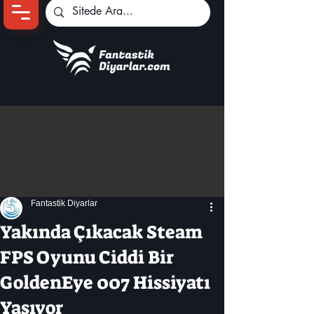
Ana Sayfa
Oyun Haberleri
Anime Haberleri
Genshin Karakterleri
Pokemon Unite
Fantastik Diyarlar
Black Desert
İncelemeler
Yakında Çıkacak Steam
Dizi-Film Haberleri
FPS Oyunu Ciddi Bir
GoldenEye 007 Hissiyatı
Yaşıyor