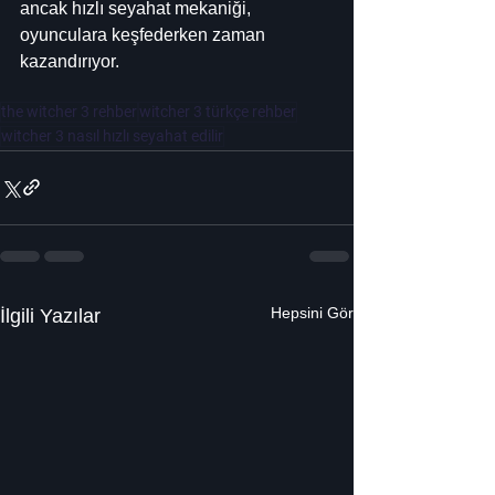
ancak hızlı seyahat mekaniği, 
oyunculara keşfederken zaman 
kazandırıyor.
the witcher 3 rehber
witcher 3 türkçe rehber
witcher 3 nasıl hızlı seyahat edilir
Hepsini Gör
İlgili Yazılar