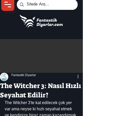
Ana Sayfa
Oyun Haberleri
Anime Haberleri
Genshin Karakterleri
Pokemon Unite
Fantastik Diyarlar
Black Desert
İncelemeler
The Witcher 3: Nasıl Hızlı
Dizi-Film Haberleri
Seyahat Edilir?
The Witcher 3'te kat edilecek çok yer 
var ama neyse ki hızlı seyahat etmek 
ve kendinize biraz zaman kazandırmak 