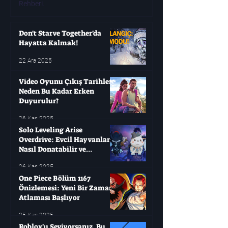
Rehberi.
Modern oyuncuların çok
oyunları değişken olabi
yıllarca bekleyip sonra
Don't Starve Together'da
Hayatta Kalmak!
22 Ara 2025
Video Oyunu Çıkış Tarihleri ​​
Neden Bu Kadar Erken
Duyurulur?
26 Kas 2025
Solo Leveling Arise
Overdrive: Evcil Hayvanları
Nasıl Donatabilir ve
Çağırabilirsiniz?
26 Kas 2025
One Piece Bölüm 1167
Önizlemesi: Yeni Bir Zaman
Atlaması Başlıyor
25 Kas 2025
Roblox'u Seviyorsanız, Bu