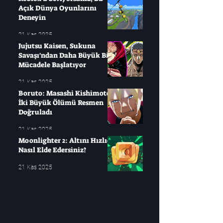
Açık Dünya Oyunlarını
Deneyin
21 Kas 2025
Jujutsu Kaisen, Sukuna
Savaşı'ndan Daha Büyük Bir
Mücadele Başlatıyor
21 Kas 2025
Boruto: Masashi Kishimoto
İki Büyük Ölümü Resmen
Doğruladı
21 Kas 2025
Moonlighter 2: Altını Hızlıca
Nasıl Elde Edersiniz?
21 Kas 2025