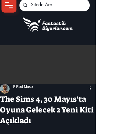
Ana Sayfa
Oyun Haberleri
Anime Haberleri
Genshin Karakterleri
Pokemon Unite
F Red Muse
Black Desert
İncelemeler
The Sims 4, 30 Mayıs'ta
Dizi-Film Haberleri
Oyuna Gelecek 2 Yeni Kiti
Açıkladı