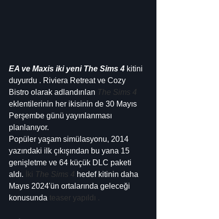
EA ve Maxis iki yeni The Sims 4
 kitini 
duyurdu . Riviera Retreat ve Cozy 
Bistro olarak adlandırılan 
The Sims 4
eklentilerinin her ikisinin de 30 Mayıs 
Perşembe günü yayınlanması 
planlanıyor.
Popüler yaşam simülasyonu, 2014 
yazındaki ilk çıkışından bu yana 15 
genişletme ve 64 küçük DLC paketi 
aldı. 
İki 
The Sims 4
 hedef kitinin daha 
Mayıs 2024'ün ortalarında geleceği 
konusunda 
teaser yapıldı .