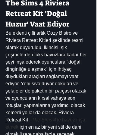
The Sims 4 Riviera 
Retreat Kit 'Doğal 
Huzur' Vaat Ediyor
Bu eklenti çifti artık Cozy Bistro ve 
Riviera Retreat Kitleri şeklinde resmi 
olarak duyuruldu. İkincisi, şık 
çeşmelerden lüks havuzlara kadar her 
şeyi inşa ederek oyunculara "doğal 
dinginliğe ulaşmak" için ihtiyaç 
duydukları araçları sağlamayı vaat 
ediyor. Yeni sıva duvar dokuları ve 
şelaleler de paketin bir parçası olacak 
ve oyuncuların kırsal vahaya son 
rötuşları yapmalarına yardımcı olacak 
kemerli yollar da olacak. Riviera 
Retreat Kit 
, The Sims 4'te
 havuz inşa 
etmek
 için en az bir yeni stil de dahil 
olmak üzere daha fazla seçenek 