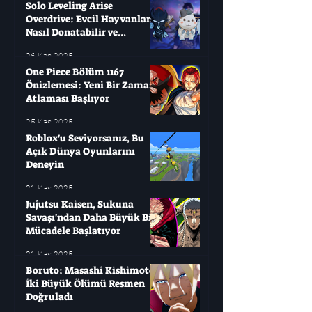
Solo Leveling Arise
Overdrive: Evcil Hayvanları
Nasıl Donatabilir ve
Çağırabilirsiniz?
26 Kas 2025
One Piece Bölüm 1167
Önizlemesi: Yeni Bir Zaman
Atlaması Başlıyor
25 Kas 2025
Roblox'u Seviyorsanız, Bu
Açık Dünya Oyunlarını
Deneyin
21 Kas 2025
Jujutsu Kaisen, Sukuna
Savaşı'ndan Daha Büyük Bir
Mücadele Başlatıyor
21 Kas 2025
Boruto: Masashi Kishimoto
İki Büyük Ölümü Resmen
Doğruladı