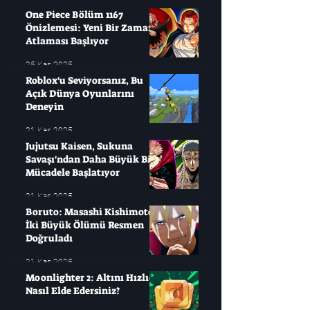
One Piece Bölüm 1167
Önizlemesi: Yeni Bir Zaman
Atlaması Başlıyor
25 Kas 2025
Roblox'u Seviyorsanız, Bu
Açık Dünya Oyunlarını
Deneyin
21 Kas 2025
Jujutsu Kaisen, Sukuna
Savaşı'ndan Daha Büyük Bir
Mücadele Başlatıyor
21 Kas 2025
Boruto: Masashi Kishimoto
İki Büyük Ölümü Resmen
Doğruladı
21 Kas 2025
Moonlighter 2: Altını Hızlıca
Nasıl Elde Edersiniz?