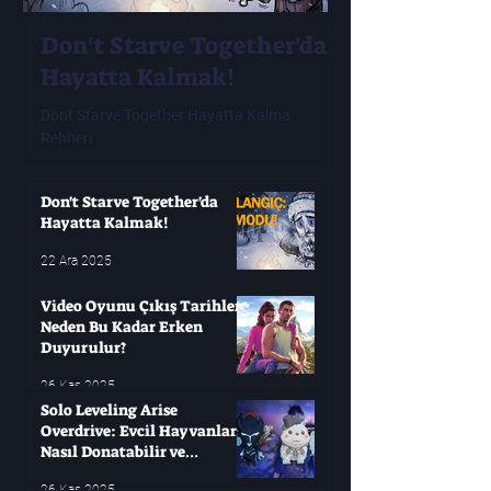
Don't Starve Together'da
Video Oyunu
Hayatta Kalmak!
Tarihleri ​​N
Erken Duyur
Dont Starve Together Hayatta Kalma
Rehberi.
Modern oyuncuların çok
oyunları değişken olabi
yıllarca bekleyip sonra
Don't Starve Together'da
Hayatta Kalmak!
22 Ara 2025
Video Oyunu Çıkış Tarihleri ​​
Neden Bu Kadar Erken
Duyurulur?
26 Kas 2025
Solo Leveling Arise
Overdrive: Evcil Hayvanları
Nasıl Donatabilir ve
Çağırabilirsiniz?
26 Kas 2025