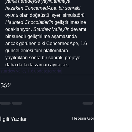
yama neredeyse yayınlanmaya 
hazırken ConcernedApe, bir sonraki 
oyunu 
olan doğaüstü işyeri simülatörü 
Haunted Chocolatier'in
 geliştirilmesine 
odaklanıyor 
. Stardew Valley'in
 devamı 
bir süredir geliştirilme aşamasında 
ancak görünen o ki ConcernedApe, 1.6 
güncellemesi tüm platformlara 
yayıldıktan sonra bir sonraki projeye 
daha da fazla zaman ayıracak.
stardew valley 1.6 update
terraria
Hepsini Gör
İlgili Yazılar