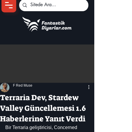
Ana Sayfa
Oyun Haberleri
Anime Haberleri
Genshin Karakterleri
Pokemon Unite
F Red Muse
Black Desert
İncelemeler
Terraria Dev, Stardew
Dizi-Film Haberleri
Valley Güncellemesi 1.6
Haberlerine Yanıt Verdi
Bir Terraria geliştiricisi, Concerned 