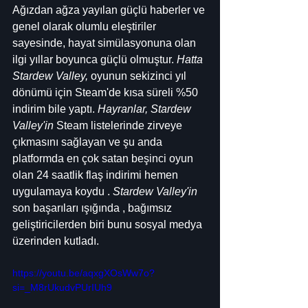
Ağızdan ağza yayılan güçlü haberler ve 
genel olarak olumlu eleştiriler 
sayesinde, hayat simülasyonuna olan 
ilgi yıllar boyunca güçlü olmuştur. 
Hatta 
Stardew Valley,
 oyunun sekizinci yıl 
dönümü için Steam'de kısa süreli %50 
indirim bile yaptı. 
Hayranlar, Stardew 
Valley'in
 Steam listelerinde zirveye 
çıkmasını sağlayan ve şu anda 
platformda en çok satan beşinci oyun 
olan 24 saatlik flaş indirimi hemen 
uygulamaya koydu . 
Stardew Valley'in
son başarıları ışığında , bağımsız 
geliştiricilerden biri bunu sosyal medya 
üzerinden kutladı.
https://youtu.be/aqxgXOsWw7o?
si=_M8rUkudvPUrIUh9