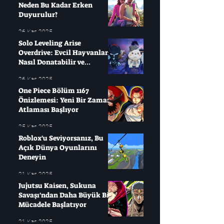
Neden Bu Kadar Erken
Duyurulur?
26 Kas 2025
Solo Leveling Arise
Overdrive: Evcil Hayvanları
Nasıl Donatabilir ve
Çağırabilirsiniz?
26 Kas 2025
One Piece Bölüm 1167
Önizlemesi: Yeni Bir Zaman
Atlaması Başlıyor
25 Kas 2025
Roblox'u Seviyorsanız, Bu
Açık Dünya Oyunlarını
Deneyin
21 Kas 2025
Jujutsu Kaisen, Sukuna
Savaşı'ndan Daha Büyük Bir
Mücadele Başlatıyor
21 Kas 2025