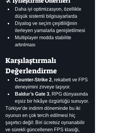
🛠️ İyileştirme Önerileri
Daha iyi optimizasyon, özellikle 
düşük sistemli bilgisayarlarda
Diyalog ve seçim çeşitliliğinin 
ilerleyen yamalarla genişletilmesi
Multiplayer modda stabilite 
artırılması
Karşılaştırmalı 
Değerlendirme
Counter-Strike 2
, rekabeti ve FPS 
deneyimini zirveye taşıyor.
Baldur’s Gate 3
, RPG dünyasında 
eşsiz bir hikâye özgürlüğü sunuyor.
Türkiye’de indirim döneminde bu iki 
oyunun en çok tercih edilmesi hiç 
şaşırtıcı değil: Biri ücretsiz oynanabilir 
ve sürekli güncellenen FPS klasiği, 