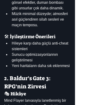
görsel efektler, duman bombası 
gibi unsurlar çok daha dinamik.
Müzik minimal düzeyde; atmosferi 
asıl güçlendiren silah sesleri ve 
maçın temposu.
🛠️ İyileştirme Önerileri
Hileye karşı daha güçlü anti-cheat 
sistemleri
Sunucu optimizasyonlarının 
geliştirilmesi
Yeni haritaların daha sık eklenmesi
2. Baldur’s Gate 3: 
RPG’nin Zirvesi
🎭 Hikâye
Mind Flayer larvasıyla lanetlenmiş bir 