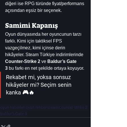
diğeri ise RPG türünde fiyat/performans 
açısından eşsiz bir seçenek.
Samimi Kapanış
Oyun dünyasında her oyuncunun tarzı 
farklı. Kimi için taktiksel FPS 
vazgeçilmez, kimi içinse derin 
hikâyeler. Steam Türkiye indirimlerinde 
Counter-Strike 2
 ve 
Baldur’s Gate 
3
 bu farkı en net şekilde ortaya koyuyor.
Rekabet mi, yoksa sonsuz 
hikâyeler mi? Seçim senin 
kanka 🎮🔥
oyun haberleri
oyun rehber
steam
Counter-Strike 2
Baldur’s Gate 3