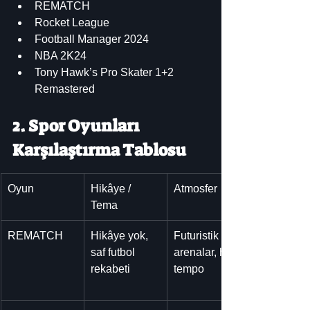
REMATCH
Rocket League
Football Manager 2024
NBA 2K24
Tony Hawk’s Pro Skater 1+2 
Remastered
2. Spor Oyunları 
Karşılaştırma Tablosu
Oyun
Hikâye / 
Atmosfer
Tema
REMATCH
Hikâye yok, 
Futuristik 
saf futbol 
arenalar, hızlı 
rekabeti
tempo