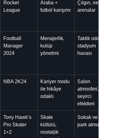
Rocket 
Araba + 
Çılgın, neon 
League
futbol karışımı
arenalar
Football 
Menajerlik, 
Taktik odaklı, 
Manager 
kulüp 
stadyum 
2024
yönetimi
havası
NBA 2K24
Kariyer modu 
Salon 
ile hikâye 
atmosferi, 
odaklı
seyirci 
efektleri
Tony Hawk’s 
Skate 
Sokak ve 
Pro Skater 
kültürü, 
park atmosferi
1+2
nostaljik 