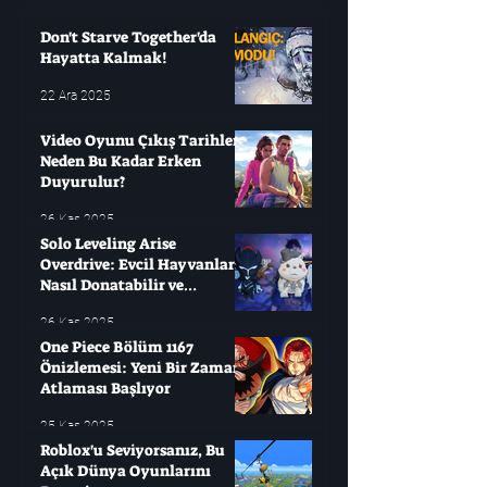
oyunları değişken olabi
yıllarca bekleyip sonra
Don't Starve Together'da
Hayatta Kalmak!
22 Ara 2025
Video Oyunu Çıkış Tarihleri ​​
Neden Bu Kadar Erken
Duyurulur?
26 Kas 2025
Solo Leveling Arise
Overdrive: Evcil Hayvanları
Nasıl Donatabilir ve
Çağırabilirsiniz?
26 Kas 2025
One Piece Bölüm 1167
Önizlemesi: Yeni Bir Zaman
Atlaması Başlıyor
25 Kas 2025
Roblox'u Seviyorsanız, Bu
Açık Dünya Oyunlarını