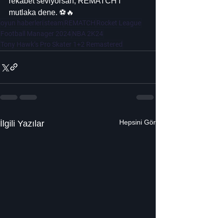
rekabet seviyorsan, REMATCH’i 
mutlaka dene. ⚽🔥
oyun haberleri
steam
REMATCH
Rocket League
Football Manager 2024
NBA 2K24
Tony Hawk’s Pro Skater 1+2 Remastered
Hepsini Gör
İlgili Yazılar