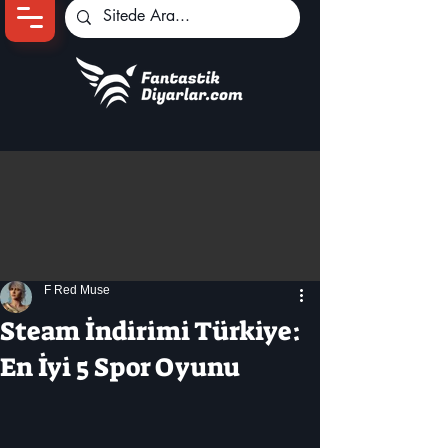
Ana Sayfa
Oyun Haberleri
Anime Haberleri
Genshin Karakterleri
Pokemon Unite
F Red Muse
Black Desert
İncelemeler
Steam İndirimi Türkiye:
Dizi-Film Haberleri
En İyi 5 Spor Oyunu