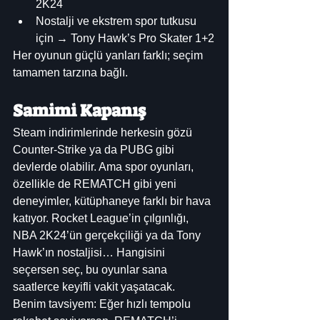
2K24
Nostalji ve ekstrem spor tutkusu 
için → Tony Hawk’s Pro Skater 1+2
Her oyunun güçlü yanları farklı; seçim 
tamamen tarzına bağlı.
Samimi Kapanış
Steam indirimlerinde herkesin gözü 
Counter-Strike ya da PUBG gibi 
devlerde olabilir. Ama spor oyunları, 
özellikle de REMATCH gibi yeni 
deneyimler, kütüphaneye farklı bir hava 
katıyor. Rocket League’in çılgınlığı, 
NBA 2K24’ün gerçekçiliği ya da Tony 
Hawk’ın nostaljisi… Hangisini 
seçersen seç, bu oyunlar sana 
saatlerce keyifli vakit yaşatacak.
Benim tavsiyem: Eğer hızlı tempolu 