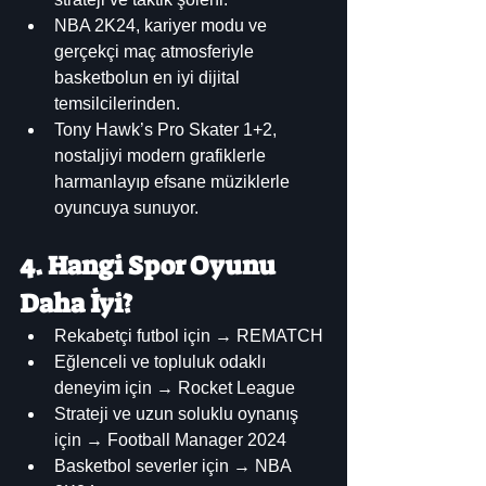
NBA 2K24, kariyer modu ve 
gerçekçi maç atmosferiyle 
basketbolun en iyi dijital 
temsilcilerinden.
Tony Hawk’s Pro Skater 1+2, 
nostaljiyi modern grafiklerle 
harmanlayıp efsane müziklerle 
oyuncuya sunuyor.
4. Hangi Spor Oyunu 
Daha İyi?
Rekabetçi futbol için → REMATCH
Eğlenceli ve topluluk odaklı 
deneyim için → Rocket League
Strateji ve uzun soluklu oynanış 
için → Football Manager 2024
Basketbol severler için → NBA 