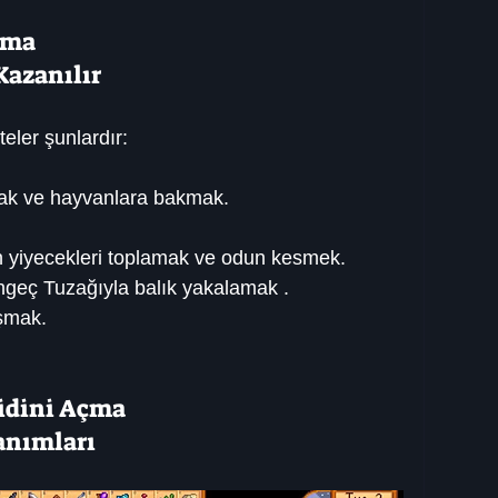
nma
Kazanılır
eler şunlardır:
amak ve hayvanlara bakmak.
 yiyecekleri toplamak ve odun kesmek.
engeç Tuzağıyla balık yakalamak .
şmak.
lidini Açma
anımları