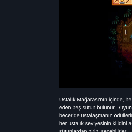
Ustalık Mağarası'nın içinde, her
eden beş sütun bulunur . Oyuncu
beceride ustalaşmanın ödüllerin
her ustalık seviyesinin kilidini 
sütunlardan birini seçebilirler.