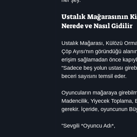
her şey.
Ustalık Mağarasının K
Nerede ve Nasıl Gidilir
Ustalık Mağarası, Külözü Orman
Çöp Ayısı'nın göründüğü alanın
erişim sağlamadan önce kapıyla 
"Sadece beş yolun ustası girebi
beceri sayısını temsil eder.
Oyuncuların mağaraya girebilmele
Madencilik, Yiyecek Toplama, B
gerekir. İçeride, oyuncunun Bü
"Sevgili *Oyuncu Adı*,