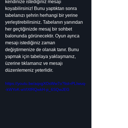
kendinize istediğiniz mesajı 
koyabilirsiniz! Bunu yaptıktan sonra 
tabelanızı şehrin herhangi bir yerine 
yerleştirebilirsiniz. Tabelanın yanından 
her geçtiğinizde mesaj bir sohbet 
balonunda görünecektir. Oyun ayrıca 
mesajı istediğiniz zaman 
değiştirmenize de olanak tanır. Bunu 
yapmak için tabelaya yaklaşmanız, 
üzerine tıklamanız ve mesajı 
düzenlemeniz yeterlidir.
https://youtu.be/aqxgXOsWw7o?list=PLIwuq-
-kWYoK-wVIXfRQwkH-p_6SQwJEG