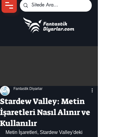
Ana Sayfa
Oyun Haberleri
Anime Haberleri
Genshin Karakterleri
Pokemon Unite
Fantastik Diyarlar
Black Desert
İncelemeler
Stardew Valley: Metin
Dizi-Film Haberleri
İşaretleri Nasıl Alınır ve
Kullanılır
Metin İşaretleri, Stardew Valley'deki 