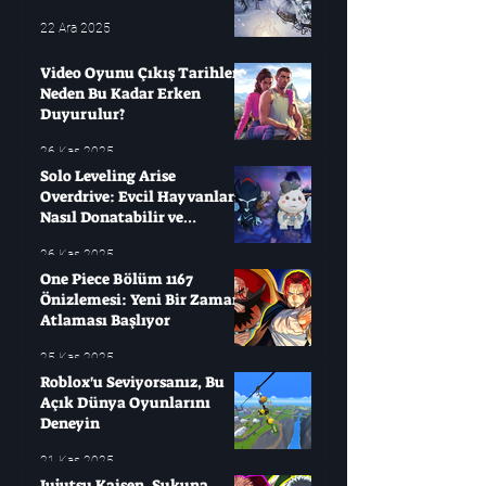
22 Ara 2025
Video Oyunu Çıkış Tarihleri ​​
Neden Bu Kadar Erken
Duyurulur?
26 Kas 2025
Solo Leveling Arise
Overdrive: Evcil Hayvanları
Nasıl Donatabilir ve
Çağırabilirsiniz?
26 Kas 2025
One Piece Bölüm 1167
Önizlemesi: Yeni Bir Zaman
Atlaması Başlıyor
25 Kas 2025
Roblox'u Seviyorsanız, Bu
Açık Dünya Oyunlarını
Deneyin
21 Kas 2025
Jujutsu Kaisen, Sukuna