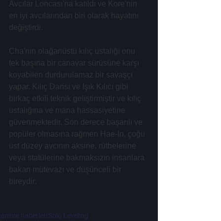
Avcılar Loncası'na katıldı ve Kore'nin 
en iyi avcılarından biri olarak hayatını 
değiştirdi.
Cha'nın olağanüstü kılıç ustalığı onu 
tek başına bir canavar sürüsüne karşı 
koyabilen durdurulamaz bir savaşçı 
yapar. Kılıç Dansı ve Işık Kılıcı gibi 
birkaç etkili teknik geliştirmiştir ve kılıç 
ustalığına ve mana hassasiyetine 
güvenmektedir. Son derece başarılı ve 
popüler olmasına rağmen Hae-In, çoğu 
üst düzey avcının aksine, rütbelerine 
veya statülerine bakmaksızın insanlara 
bakan mütevazı ve düşünceli bir 
bireydir.
anime haberleri
Solo Leveling