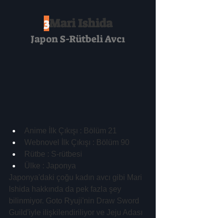
3
Mari Ishida
Japon S-Rütbeli Avcı
Anime İlk Çıkışı : Bölüm 21
Webnovel İlk Çıkışı : Bölüm 90
Rütbe : S-rütbesi
Ülke : Japonya
Japonya'daki çoğu kadın avcı gibi Mari 
Ishida hakkında da pek fazla şey 
bilinmiyor. Goto Ryuji'nin Draw Sword 
Guild'iyle ilişkilendiriliyor ve Jeju Adası 