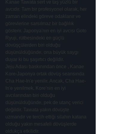
Kanae Tawata sert ve taş yüzlü bir 
avcıdır. Tam bir profesyonel olarak, her 
zaman elindeki göreve odaklanır ve 
görevlerine sarsılmaz bir bağlılık 
gösterir. Japonya'nın en iyi avcısı Goto 
Ryuji, rütbesindeki en güçlü 
dövüşçülerden biri olduğu 
düşünüldüğünde, ona büyük saygı 
duyar ki bu şaşırtıcı değildir.
Jeju Adası baskınından önce , Kanae 
Kore-Japonya ortak dövüş seansında 
Cha Hae-In'e yenilir. Ancak, Cha Hae-
In'e yenilmek, Kore'nin en iyi 
avcılarından biri olduğu 
düşünüldüğünde, pek de utanç verici 
değildir. Tawata yakın dövüşte 
uzmandır ve tercih ettiği silahın katana 
olduğu yakın mesafeli dövüşlerde 
oldukça etkilidir.