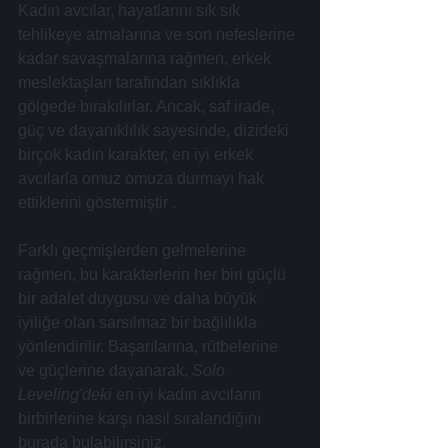
Kadın avcılar, hayatlarını sık sık 
tehlikeye atmalarına ve son nefeslerine 
kadar savaşmalarına rağmen, erkek 
meslektaşları tarafından sıklıkla 
gölgede bırakılırlar. Ancak, saf irade, 
güç ve dayanıklılık sayesinde, dizideki 
birçok kadın karakter, en iyi erkek 
avcılarla omuz omuza durmayı hak 
ettiklerini göstermiştir .
Farklı geçmişlerden gelmelerine 
rağmen, bu karakterlerin her biri güçlü 
bir adalet duygusu ve daha büyük 
iyiliğe olan sarsılmaz bir bağlılıkla 
yönlendirilir. Başarılarına, rütbelerine 
ve güçlerine dayanarak, 
Solo 
Leveling'deki
 en iyi kadın avcıların 
birbirlerine karşı nasıl sıralandığını 
burada bulabilirsiniz.