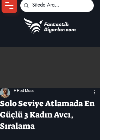
Ana Sayfa
Oyun Haberleri
Anime Haberleri
Genshin Karakterleri
Pokemon Unite
F Red Muse
Black Desert
İncelemeler
Solo Seviye Atlamada En
Dizi-Film Haberleri
Güçlü 3 Kadın Avcı,
Sıralama