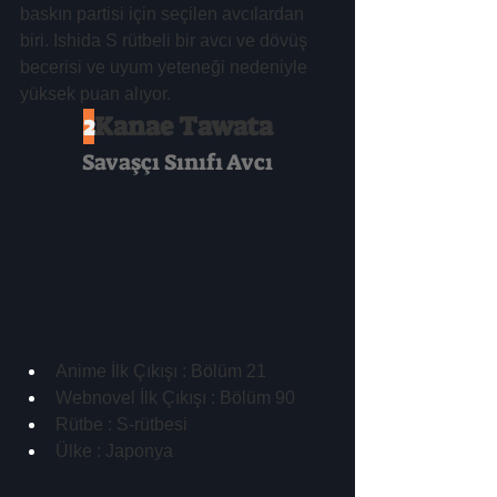
baskın partisi için seçilen avcılardan 
biri. Ishida S rütbeli bir avcı ve dövüş 
becerisi ve uyum yeteneği nedeniyle 
yüksek puan alıyor.
2
Kanae Tawata
Savaşçı Sınıfı Avcı
Anime İlk Çıkışı : Bölüm 21
Webnovel İlk Çıkışı : Bölüm 90
Rütbe : S-rütbesi
Ülke : Japonya