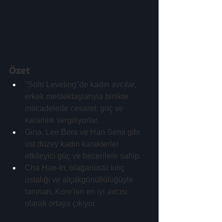
Özet
"Solo Leveling"de kadın avcılar, 
erkek meslektaşlarıyla birlikte 
mücadelede cesaret, güç ve 
kararlılık sergiliyorlar.
Gina, Lee Bora ve Han Semi gibi 
üst düzey kadın karakterler 
etkileyici güç ve becerilere sahip.
Cha Hae-In, olağanüstü kılıç 
ustalığı ve alçakgönüllülüğüyle 
tanınan, Kore'nin en iyi avcısı 
olarak ortaya çıkıyor.