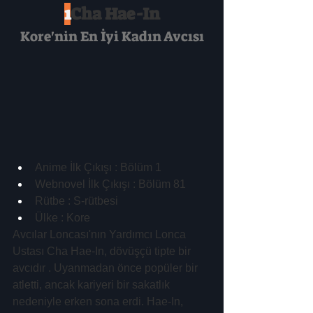
1
Cha Hae-In
Kore'nin En İyi Kadın Avcısı
Anime İlk Çıkışı : Bölüm 1
Webnovel İlk Çıkışı : Bölüm 81
Rütbe : S-rütbesi
Ülke : Kore
Avcılar Loncası'nın Yardımcı Lonca 
Ustası Cha Hae-In, dövüşçü tipte bir 
avcıdır . Uyanmadan önce popüler bir 
atletti, ancak kariyeri bir sakatlık 
nedeniyle erken sona erdi. Hae-In, 