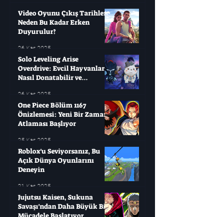
Video Oyunu Çıkış Tarihleri ​​
Neden Bu Kadar Erken
Duyurulur?
26 Kas 2025
Solo Leveling Arise
Overdrive: Evcil Hayvanları
Nasıl Donatabilir ve
Çağırabilirsiniz?
26 Kas 2025
One Piece Bölüm 1167
Önizlemesi: Yeni Bir Zaman
Atlaması Başlıyor
25 Kas 2025
Roblox'u Seviyorsanız, Bu
Açık Dünya Oyunlarını
Deneyin
21 Kas 2025
Jujutsu Kaisen, Sukuna
Savaşı'ndan Daha Büyük Bir
Mücadele Başlatıyor