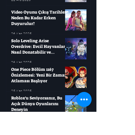
Video Oyunu Çıkış Tarihleri ​​
Neden Bu Kadar Erken
Duyurulur?
26 Kas 2025
Solo Leveling Arise
Overdrive: Evcil Hayvanları
Nasıl Donatabilir ve
Çağırabilirsiniz?
26 Kas 2025
One Piece Bölüm 1167
Önizlemesi: Yeni Bir Zaman
Atlaması Başlıyor
25 Kas 2025
Roblox'u Seviyorsanız, Bu
Açık Dünya Oyunlarını
Deneyin
21 Kas 2025
Jujutsu Kaisen, Sukuna
Savaşı'ndan Daha Büyük Bir