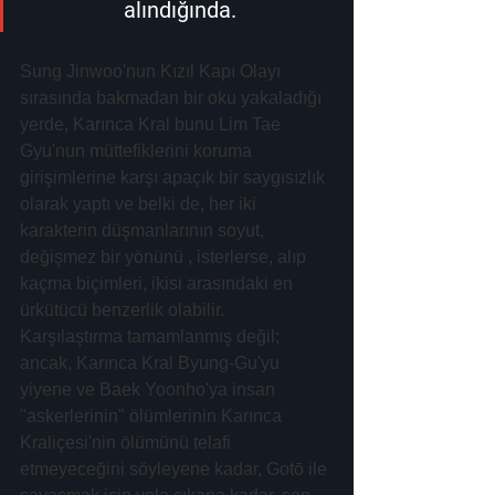
alındığında.
Sung Jinwoo'nun Kızıl Kapı Olayı 
sırasında bakmadan bir oku yakaladığı 
yerde, Karınca Kral bunu Lim Tae 
Gyu'nun müttefiklerini koruma 
girişimlerine karşı apaçık bir saygısızlık 
olarak yaptı ve belki de, her iki 
karakterin düşmanlarının soyut, 
değişmez bir yönünü , isterlerse, alıp 
kaçma biçimleri, ikisi arasındaki en 
ürkütücü benzerlik olabilir. 
Karşılaştırma tamamlanmış değil; 
ancak, Karınca Kral Byung-Gu'yu 
yiyene ve Baek Yoonho'ya insan 
"askerlerinin" ölümlerinin Karınca 
Kraliçesi'nin ölümünü telafi 
etmeyeceğini söyleyene kadar, Gotō ile 