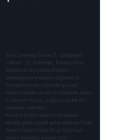
Solo Leveling Sezon 2 - Gölgeden 
Yüksel - 11. bölümde , Karınca Kral, 
dördüncü Jeju Adası Baskını 
operasyonuna katılan şüphesiz S-
Seviyeli Avcılar üzerinde gücünü 
serbest bırakır ve tek bir bölümde sekiz 
S-Seviyeli Avcıyı , çoğunu da tek bir 
hamlede katleder.
Karınca Kral'ın saldırısı sırasında, 
tanıdık gelen çeşitli anlar vardı ve Draw 
Sword Guild Ustası Ryuji Gotō'nun 
bölüm boyunca oluşan hissi 