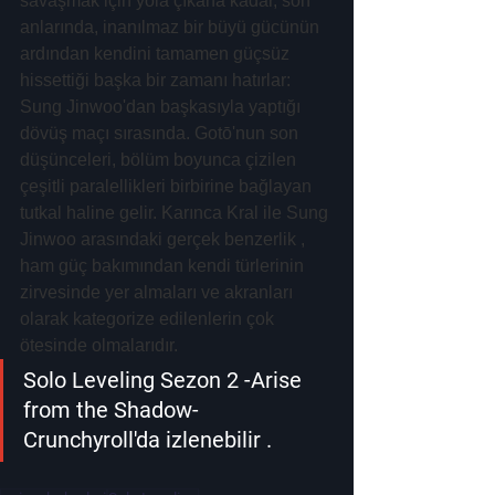
savaşmak için yola çıkana kadar, son 
anlarında, inanılmaz bir büyü gücünün 
ardından kendini tamamen güçsüz 
hissettiği başka bir zamanı hatırlar: 
Sung Jinwoo'dan başkasıyla yaptığı 
dövüş maçı sırasında. Gotō'nun son 
düşünceleri, bölüm boyunca çizilen 
çeşitli paralellikleri birbirine bağlayan 
tutkal haline gelir. Karınca Kral ile Sung 
Jinwoo arasındaki gerçek benzerlik , 
ham güç bakımından kendi türlerinin 
zirvesinde yer almaları ve akranları 
olarak kategorize edilenlerin çok 
ötesinde olmalarıdır.
Solo Leveling Sezon 2 -Arise 
from the Shadow- 
Crunchyroll'da izlenebilir .