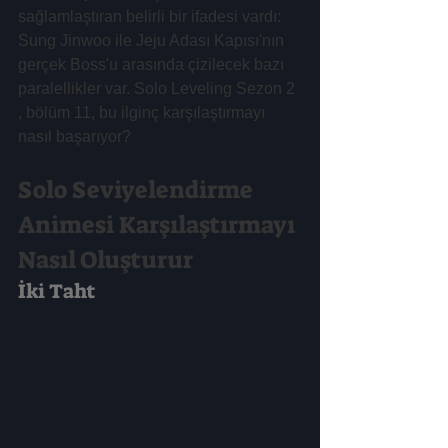
sağlamlaştıran belirli bir ifadesi vardı: 
Sung Jinwoo ile Jeju Adası Kapısı'nın 
gerçek Boss'u arasında çizilecek bazı 
paralellikler var. Solo Leveling Sezon 2 
, bölüm 11, bu ilginç karşılaştırmayı 
nasıl başarıyor?
Solo Seviyelendirme 
Animesi Karşılaştırmayı 
Nasıl Oluşturur
İki Taht