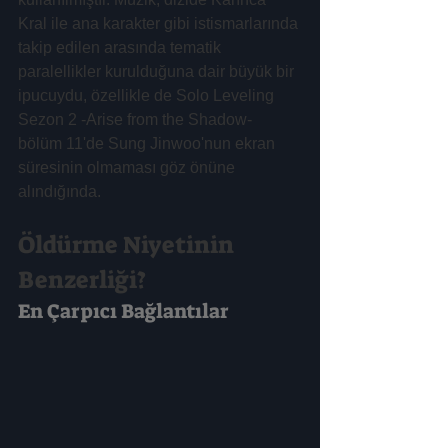
Kral ile ana karakter gibi istismarlarında 
takip edilen arasında tematik 
paralellikler kurulduğuna dair büyük bir 
ipucuydu, özellikle de Solo Leveling 
Sezon 2 -Arise from the Shadow- 
bölüm 11'de Sung Jinwoo'nun ekran 
süresinin olmaması göz önüne 
alındığında.
Öldürme Niyetinin 
Benzerliği?
En Çarpıcı Bağlantılar