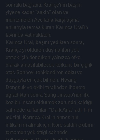
sonraki bağlantı, Kraliçe'nin başını 
yiyene kadar "sakin" olan ve 
muhtemelen Avcılarla karşılaşma 
anılarıyla temas kuran Karınca Kral'ın 
tavrında yatmaktadır.
Karınca Kral, başını yedikten sonra, 
Kraliçe'yi öldüren düşmanları yok 
etmek için dönerken yalnızca öfke 
olarak anlaşılabilecek korkunç bir çığlık 
atar. Sahneyi renklendiren doku ve 
duyguyla en çok bilinen, Hwang 
Dongsuk ve ekibi tarafından ihanete 
uğradıktan sonra Sung Jinwoo'nun ilk 
kez bir insanı öldürmek zorunda kaldığı 
sahnede kullanılan "Dark Aria" adlı film 
müziği, Karınca Kral'ın annesinin 
intikamını almak için Kore saldırı ekibini 
tamamen yok ettiği sahnede 
kullanılmıştır. Müzik, dizide Karınca 