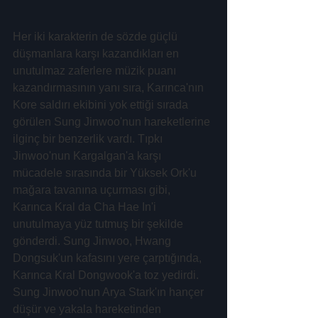
Her iki karakterin de sözde güçlü 
düşmanlara karşı kazandıkları en 
unutulmaz zaferlere müzik puanı 
kazandırmasının yanı sıra, Karınca'nın 
Kore saldırı ekibini yok ettiği sırada 
görülen Sung Jinwoo'nun hareketlerine 
ilginç bir benzerlik vardı. Tıpkı 
Jinwoo'nun Kargalgan'a karşı 
mücadele sırasında bir Yüksek Ork'u 
mağara tavanına uçurması gibi, 
Karınca Kral da Cha Hae In'i 
unutulmaya yüz tutmuş bir şekilde 
gönderdi. Sung Jinwoo, Hwang 
Dongsuk'un kafasını yere çarptığında, 
Karınca Kral Dongwook'a toz yedirdi. 
Sung Jinwoo'nun Arya Stark'ın hançer 
düşür ve yakala hareketinden 