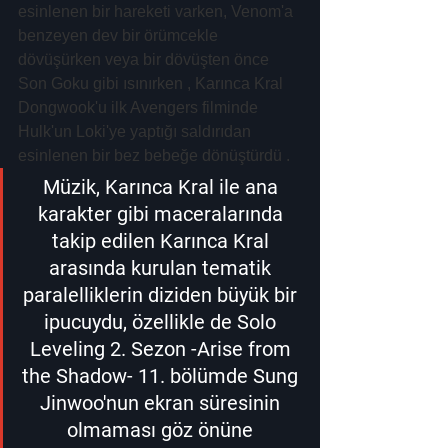
esinlenen bir hareketi varken, Venom'a 
benzeyen dev bir örümcekle 
dövüşürken veya bir dövüşten önce 
Son Goku gibi ısınırken , Karınca Kral 
Dongwook'u ilk Avengers filminde 
Hulk'un Loki'ye yaptığı saldırıdan 
esinlenen bir bez bebeğe dönüştürdü .
Müzik, Karınca Kral ile ana 
karakter gibi maceralarında 
takip edilen Karınca Kral 
arasında kurulan tematik 
paralelliklerin diziden büyük bir 
ipucuydu, özellikle de Solo 
Leveling 2. Sezon -Arise from 
the Shadow- 11. bölümde Sung 
Jinwoo'nun ekran süresinin 
olmaması göz önüne 