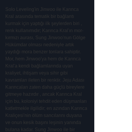
Solo Leveling'in Jinwoo ile Karınca 
Kral arasında tematik bir bağlantı 
kurmak için yaptığı ilk şeylerden biri , 
renk kullanımıdır; Karınca Kral'ın mor-
kırmızı aurası, Sung Jinwoo'nun Gölge 
Hükümdar olması nedeniyle artık 
yaydığı mora benzer tonlara sahiptir. 
Mor, hem Jinwoo'ya hem de Karınca 
Kral'a kendi bağlamlarında uyan 
kraliyet, ihtişam veya sihir gibi 
kavramları ileten bir renktir. Jeju Adası 
Karıncaları zaten daha güçlü bireylere 
gitmeye hazırdır , ancak Karınca Kral 
için bu, koloniyi tehdit eden düşmanları 
katletmekle ilgilidir; en azından Karınca 
Kraliçesi'nin ölüm sancılarını duyana 
ve onun kesik başını leşinin yanında 
bulana kadar. Sung Jinwoo ile bir 