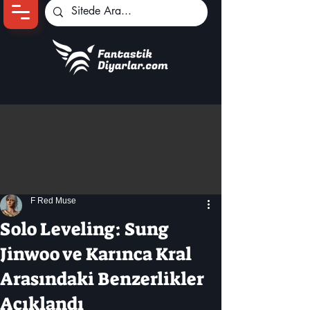
Ana Sayfa
Oyun Haberleri
Anime Haberleri
Genshin Karakterleri
Pokemon Unite
F Red Muse
Black Desert
İncelemeler
Solo Leveling: Sung
Dizi-Film Haberleri
Jinwoo ve Karınca Kral
Arasındaki Benzerlikler
Açıklandı