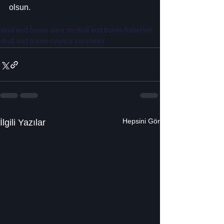
olsun.
skull and bones alınır mı
skull and bones haberleri
skull and bones oyuncu yorumları
Hepsini Gör
İlgili Yazılar