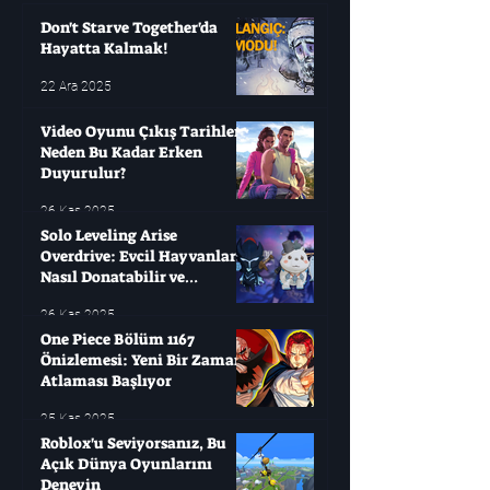
yıllarca bekleyip sonra
Don't Starve Together'da
Hayatta Kalmak!
22 Ara 2025
Video Oyunu Çıkış Tarihleri ​​
Neden Bu Kadar Erken
Duyurulur?
26 Kas 2025
Solo Leveling Arise
Overdrive: Evcil Hayvanları
Nasıl Donatabilir ve
Çağırabilirsiniz?
26 Kas 2025
One Piece Bölüm 1167
Önizlemesi: Yeni Bir Zaman
Atlaması Başlıyor
25 Kas 2025
Roblox'u Seviyorsanız, Bu
Açık Dünya Oyunlarını
Deneyin