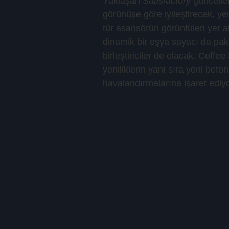
Yaklaşan 
Satisfactory
 güncell
görünüşe göre iyileştirecek, y
tür asansörün görüntüleri yer a
dinamik bir eşya sayacı da paket
birleştiriciler de olacak. Coffe
yeniliklerin yanı sıra yeni beton 
havalandırmalarına işaret ediyo