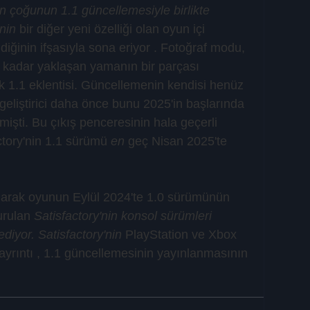
n çoğunun 1.1 güncellemesiyle birlikte 
nin
 bir diğer yeni özelliği olan oyun içi 
diğinin ifşasıyla sona eriyor . Fotoğraf modu, 
 kadar yaklaşan yamanın bir parçası 
k 1.1 eklentisi. Güncellemenin kendisi henüz 
k geliştirici daha önce bunu 2025'in başlarında 
mişti. Bu çıkış penceresinin hala geçerli 
tory'nin 1.1 sürümü 
en
 geç Nisan 2025'te 
k olarak oyunun Eylül 2024'te 1.0 sürümünün 
rulan 
Satisfactory'nin konsol sürümleri 
iyor. Satisfactory'nin
 PlayStation ve Xbox 
ayrıntı , 1.1 güncellemesinin yayınlanmasının 