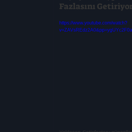
Fazlasını Getiriyo
https://www.youtube.com/watch?
v=ZAVsREdz2A0&pp=ygUYc2F