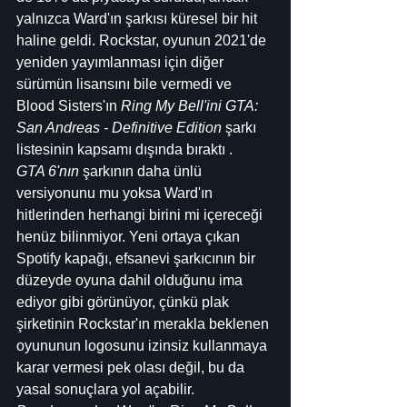
yalnızca Ward'ın şarkısı küresel bir hit 
haline geldi. Rockstar, oyunun 2021'de 
yeniden yayımlanması için diğer 
sürümün lisansını bile vermedi ve 
Blood Sisters'ın 
Ring My Bell'ini GTA: 
San Andreas - Definitive Edition
 şarkı 
listesinin kapsamı dışında bıraktı .
GTA 6'nın
 şarkının daha ünlü 
versiyonunu mu yoksa Ward'ın 
hitlerinden herhangi birini mi içereceği 
henüz bilinmiyor. Yeni ortaya çıkan 
Spotify kapağı, efsanevi şarkıcının bir 
düzeyde oyuna dahil olduğunu ima 
ediyor gibi görünüyor, çünkü plak 
şirketinin Rockstar'ın merakla beklenen 
oyununun logosunu izinsiz kullanmaya 
karar vermesi pek olası değil, bu da 
yasal sonuçlara yol açabilir.