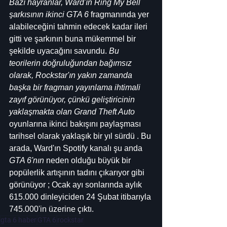
Bazı hayranlar, Ward'ın Ring My Bell 
şarkısının ikinci GTA 6
 fragmanında yer 
alabileceğini tahmin edecek kadar ileri 
gitti ve şarkının buna mükemmel bir 
şekilde uyacağını savundu. 
Bu 
teorilerin doğruluğundan bağımsız 
olarak, Rockstar'ın yakın zamanda 
başka bir fragman yayınlama ihtimali 
zayıf görünüyor, çünkü geliştiricinin 
yaklaşmakta olan Grand Theft Auto
oyunlarına ikinci bakışını paylaşması 
tarihsel olarak yaklaşık bir yıl sürdü . Bu 
arada, Ward'ın Spotify kanalı şu anda 
GTA 6'nın
 neden olduğu büyük bir 
popülerlik artışının tadını çıkarıyor gibi 
görünüyor ; Ocak ayı sonlarında aylık 
615.000 dinleyiciden 24 Şubat itibarıyla 
745.000'in üzerine çıktı.
gta 6 haber
GTA 6
rockstar