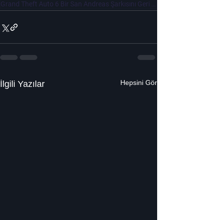
Grand Theft Auto 6 Bir San Andreas Şarkısını Geri Getirebilir
Hepsini Gör
İlgili Yazılar