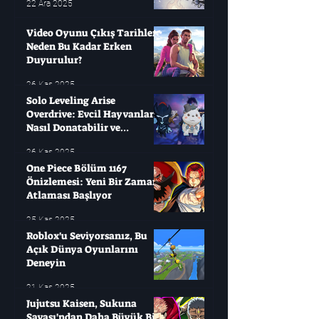
22 Ara 2025
Video Oyunu Çıkış Tarihleri ​​
Neden Bu Kadar Erken
Duyurulur?
26 Kas 2025
Solo Leveling Arise
Overdrive: Evcil Hayvanları
Nasıl Donatabilir ve
Çağırabilirsiniz?
26 Kas 2025
One Piece Bölüm 1167
Önizlemesi: Yeni Bir Zaman
Atlaması Başlıyor
25 Kas 2025
Roblox'u Seviyorsanız, Bu
Açık Dünya Oyunlarını
Deneyin
21 Kas 2025
Jujutsu Kaisen, Sukuna
Savaşı'ndan Daha Büyük Bir