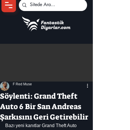
Ana Sayfa
Oyun Haberleri
Anime Haberleri
Genshin Karakterleri
Pokemon Unite
F Red Muse
Black Desert
İncelemeler
Söylenti: Grand Theft
Dizi-Film Haberleri
Auto 6 Bir San Andreas
Şarkısını Geri Getirebilir
Bazı yeni kanıtlar Grand Theft Auto 