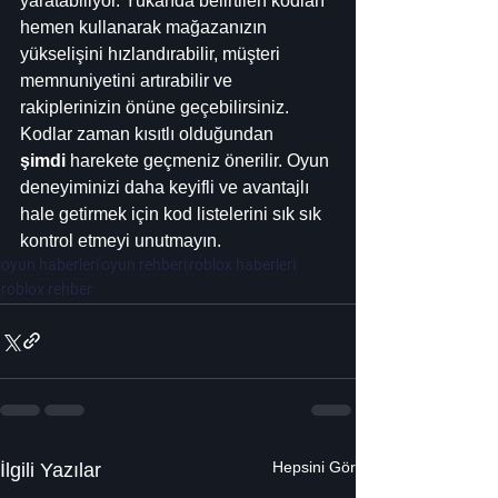
yaratabiliyor. Yukarıda belirtilen kodları 
hemen kullanarak mağazanızın 
yükselişini hızlandırabilir, müşteri 
memnuniyetini artırabilir ve 
rakiplerinizin önüne geçebilirsiniz. 
Kodlar zaman kısıtlı olduğundan 
şimdi
 harekete geçmeniz önerilir. Oyun 
deneyiminizi daha keyifli ve avantajlı 
hale getirmek için kod listelerini sık sık 
kontrol etmeyi unutmayın.
oyun haberleri
oyun rehberi
roblox haberleri
roblox rehber
Hepsini Gör
İlgili Yazılar