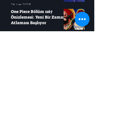
Çağırabilirsiniz?
26 Kas 2025
One Piece Bölüm 1167
Önizlemesi: Yeni Bir Zaman
Atlaması Başlıyor
25 Kas 2025
Roblox'u Seviyorsanız, Bu
Açık Dünya Oyunlarını
Deneyin
21 Kas 2025
Jujutsu Kaisen, Sukuna
Savaşı'ndan Daha Büyük Bir
Mücadele Başlatıyor
21 Kas 2025
Boruto: Masashi Kishimoto
İki Büyük Ölümü Resmen
Doğruladı
21 Kas 2025
Moonlighter 2: Altını Hızlıca
Nasıl Elde Edersiniz?