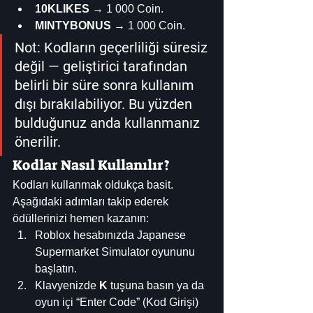
10KLIKES
 → 1 000 Coin. 
MINTYBONUS
 → 1 000 Coin. 
Not: Kodların geçerliliği süresiz 
değil — geliştirici tarafından 
belirli bir süre sonra kullanım 
dışı bırakılabiliyor. Bu yüzden 
bulduğunuz anda kullanmanız 
önerilir. 
Kodlar Nasıl Kullanılır?
Kodları kullanmak oldukça basit. 
Aşağıdaki adımları takip ederek 
ödüllerinizi hemen kazanın:
Roblox hesabınızda Japanese 
Supermarket Simulator oyununu 
başlatın.
Klavyenizde 
K
 tuşuna basın ya da 
oyun içi “Enter Code” (Kod Girişi) 