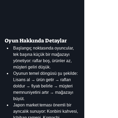
Oyun Hakkında Detaylar
Başlangıç noktasında oyuncular, 
tek başına küçük bir mağazayı 
yönetiyor: raflar boş, ürünler az, 
müşteri geliri düşük.
Oyunun temel döngüsü şu şekilde: 
Lisans al → ürün getir → rafları 
doldur → fiyatı belirle → müşteri 
memnuniyetini artır → mağazayı 
büyüt.
Japon market teması önemli bir 
ayrıcalık sunuyor: Konbini kahvesi, 
Ichiban rameni, Komachi 