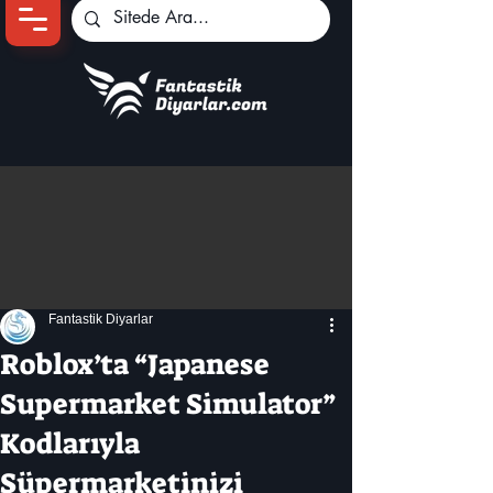
Ana Sayfa
Oyun Haberleri
Anime Haberleri
Genshin Karakterleri
Pokemon Unite
Fantastik Diyarlar
Black Desert
İncelemeler
Roblox’ta “Japanese
Dizi-Film Haberleri
Supermarket Simulator”
Kodlarıyla
Süpermarketinizi