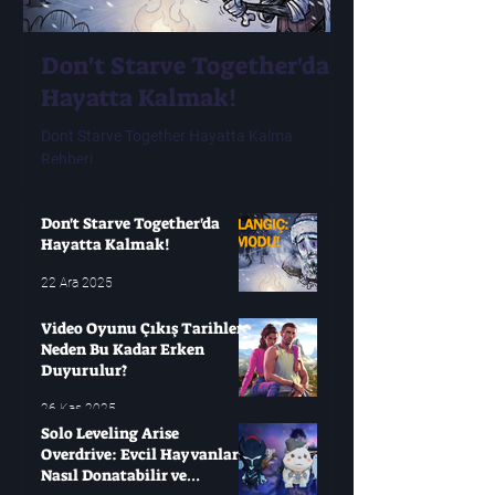
Don't Starve Together'da
Video Oyunu
Hayatta Kalmak!
Tarihleri ​​N
Erken Duyur
Dont Starve Together Hayatta Kalma
Rehberi.
Modern oyuncuların çok
oyunları değişken olabi
yıllarca bekleyip sonra
Don't Starve Together'da
Hayatta Kalmak!
22 Ara 2025
Video Oyunu Çıkış Tarihleri ​​
Neden Bu Kadar Erken
Duyurulur?
26 Kas 2025
Solo Leveling Arise
Overdrive: Evcil Hayvanları
Nasıl Donatabilir ve