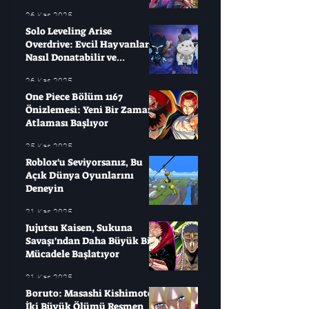
26 Kas 2025
Solo Leveling Arise
Overdrive: Evcil Hayvanları
Nasıl Donatabilir ve
Çağırabilirsiniz?
26 Kas 2025
One Piece Bölüm 1167
Önizlemesi: Yeni Bir Zaman
Atlaması Başlıyor
25 Kas 2025
Roblox'u Seviyorsanız, Bu
Açık Dünya Oyunlarını
Deneyin
21 Kas 2025
Jujutsu Kaisen, Sukuna
Savaşı'ndan Daha Büyük Bir
Mücadele Başlatıyor
21 Kas 2025
Boruto: Masashi Kishimoto
İki Büyük Ölümü Resmen