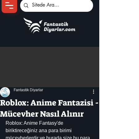
Ana Sayfa
Oyun Haberleri
Anime Haberleri
Genshin Karakterleri
Pokemon Unite
Fantastik Diyarlar
Black Desert
İncelemeler
Roblox: Anime Fantazisi -
Dizi-Film Haberleri
Mücevher Nasıl Alınır
Roblox: Anime Fantasy'de 
biriktireceğiniz ana para birimi 
mücevherlerdir ve burada size bu para 