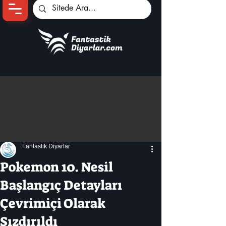
Ana Sayfa
Oyun Haberleri
Anime Haberleri
Genshin Karakterleri
Pokemon Unite
Fantastik Diyarlar
Black Desert
İncelemeler
Pokemon 10. Nesil
Dizi-Film Haberleri
Başlangıç ​​Detayları
Çevrimiçi Olarak
Sızdırıldı