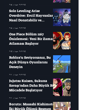
26 Kas 2025
Solo Leveling Arise
Overdrive: Evcil Hayvanları
Nasıl Donatabilir ve
Çağırabilirsiniz?
26 Kas 2025
One Piece Bölüm 1167
Önizlemesi: Yeni Bir Zaman
Atlaması Başlıyor
25 Kas 2025
Roblox'u Seviyorsanız, Bu
Açık Dünya Oyunlarını
Deneyin
21 Kas 2025
Jujutsu Kaisen, Sukuna
Savaşı'ndan Daha Büyük Bir
Mücadele Başlatıyor
21 Kas 2025
Boruto: Masashi Kishimoto
İki Büyük Ölümü Resmen