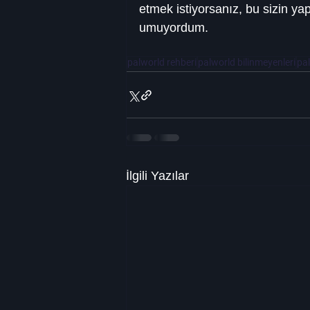
etmek istiyorsanız, bu sizin yap
umuyordum.
palworld rehberi
palworld bilinmeyenleri
pal
İlgili Yazılar