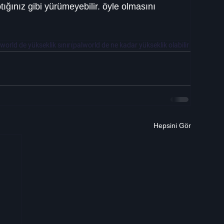
tığınız gibi yürümeyebilir. öyle olmasını 
world de yükseklik sınırı
palworld de ne kadar yükseklik olabilir
Hepsini Gör