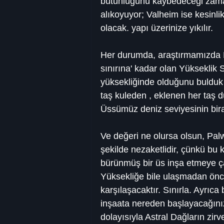
bütünlüğünü kaybedeceği zaman
alıkoyuyor; Valheim ise kesinli
olacak. yapı üzerinize yıkılır.
Her durumda, araştırmamızda P
sınırına' kadar olan Yükseklik 
yüksekliğinde olduğunu bulduk 
taş kuleden , eklenen her taş d
Üssümüz deniz seviyesinin bira
Ve değeri ne olursa olsun, Palw
şekilde nezaketlidir, çünkü b
bürünmüş bir üs inşa etmeye ça
Yüksekliğe bile ulaşmadan önc
karşılaşacaktır. Sınırla. Ayrıca
inşaata nereden başlayacağınız
dolayısıyla Astral Dağların zir