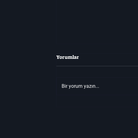
Yorumlar
Bir yorum yazın...
Don't Starve Together'da
Hayatta Kalmak!