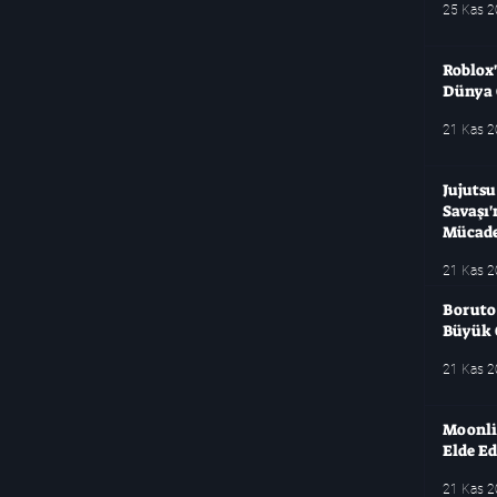
25 Kas 
Roblox'
Dünya 
21 Kas 
Jujuts
Savaşı
Mücade
21 Kas 
Boruto
Büyük 
21 Kas 
Moonlig
Elde Ed
21 Kas 