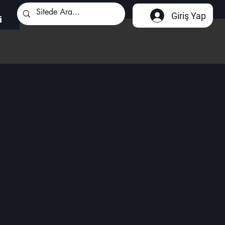
Giriş Yap
i