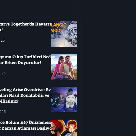
ertelenebilirsiniz
tarve Together'da Hayatta
k!
025
yunu Çıkış Tarihleri ​​Neden
ar Erken Duyurulur?
2025
veling Arise Overdrive: Evcil
arı Nasıl Donatabilir ve
ilirsiniz?
2025
ce Bölüm 1167 Önizlemesi:
ir Zaman Atlaması Başlıyor