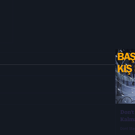
Don't
Kalm
Dont Sta