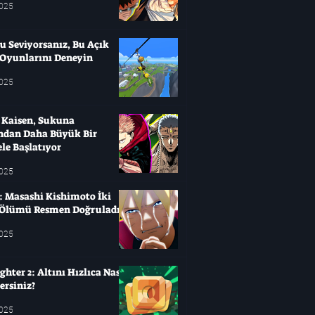
2025
u Seviyorsanız, Bu Açık
Oyunlarını Deneyin
2025
u Kaisen, Sukuna
'ndan Daha Büyük Bir
le Başlatıyor
2025
: Masashi Kishimoto İki
Ölümü Resmen Doğruladı
2025
hter 2: Altını Hızlıca Nasıl
ersiniz?
2025