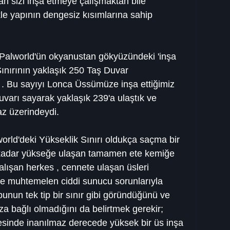
 sizi inşa etmeye çalışmaktan bile 
kle yapının dengesiz kısımlarına sahip 
alworld'ün okyanustan gökyüzündeki 'inşa 
Sınırının yaklaşık 250 Taş Duvar 
. Bu sayıyı Lonca Üssümüze inşa ettiğimiz 
uvarı sayarak yaklaşık 239'a ulaştık ve 
z üzerindeydi.
orld'deki Yükseklik Sınırı oldukça saçma bir 
u kadar yükseğe ulaşan tamamen ete kemiğe 
lışan herkes , cennete ulaşan üsleri 
e muhtemelen ciddi sunucu sorunlarıyla 
 bunun tek tip bir sınır gibi göründüğünü ve 
a bağlı olmadığını da belirtmek gerekir; 
vesinde inanılmaz derecede yüksek bir üs inşa 