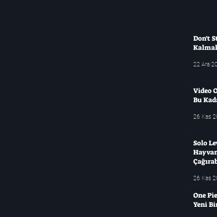
Don't S
Kalma
22 Ara 2
Video O
Bu Kad
26 Kas 
Solo Le
Hayvanl
Çağırab
26 Kas 
One Pie
Yeni B