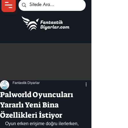
Ana Sayfa
Oyun Haberleri
Anime Haberleri
Genshin Karakterleri
Pokemon Unite
Fantastik Diyarlar
Black Desert
İncelemeler
Palworld Oyuncuları
Dizi-Film Haberleri
Yararlı Yeni Bina
Özellikleri İstiyor
Oyun erken erişime doğru ilerlerken, 