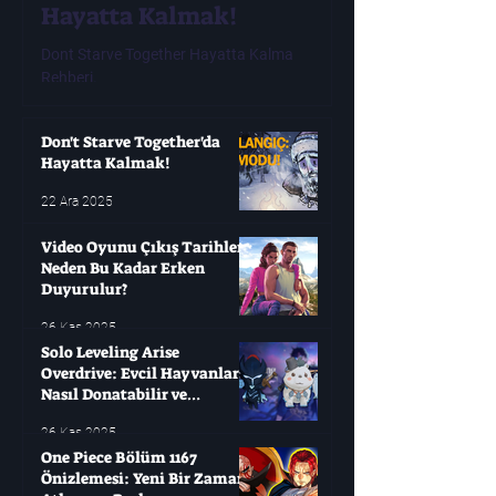
Hayatta Kalmak!
Tarihleri ​​N
Erken Duyur
Dont Starve Together Hayatta Kalma
Rehberi.
Modern oyuncuların çok
oyunları değişken olabi
yıllarca bekleyip sonra
Don't Starve Together'da
Hayatta Kalmak!
22 Ara 2025
Video Oyunu Çıkış Tarihleri ​​
Neden Bu Kadar Erken
Duyurulur?
26 Kas 2025
Solo Leveling Arise
Overdrive: Evcil Hayvanları
Nasıl Donatabilir ve
Çağırabilirsiniz?
26 Kas 2025
One Piece Bölüm 1167
Önizlemesi: Yeni Bir Zaman