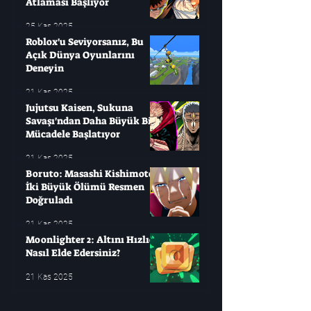
Atlaması Başlıyor
25 Kas 2025
Roblox'u Seviyorsanız, Bu
Açık Dünya Oyunlarını
Deneyin
21 Kas 2025
Jujutsu Kaisen, Sukuna
Savaşı'ndan Daha Büyük Bir
Mücadele Başlatıyor
21 Kas 2025
Boruto: Masashi Kishimoto
İki Büyük Ölümü Resmen
Doğruladı
21 Kas 2025
Moonlighter 2: Altını Hızlıca
Nasıl Elde Edersiniz?
21 Kas 2025