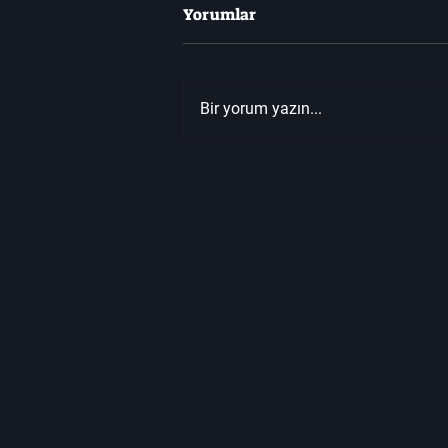
Yorumlar
Bir yorum yazın...
Don't Starve Together'da
Hayatta Kalmak!