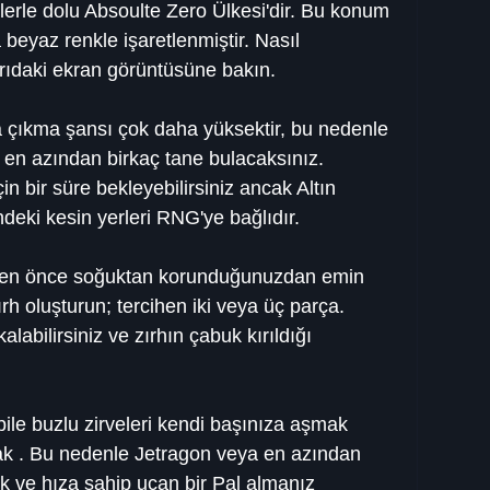
elerle dolu Absoulte Zero Ülkesi'dir. Bu konum 
 beyaz renkle işaretlenmiştir. Nasıl 
ıdaki ekran görüntüsüne bakın.
a çıkma şansı çok daha yüksektir, bu nedenle 
z en azından birkaç tane bulacaksınız. 
n bir süre bekleyebilirsiniz ancak Altın 
ndeki kesin yerleri RNG'ye bağlıdır.
den önce soğuktan korunduğunuzdan emin 
ırh oluşturun; tercihen iki veya üç parça. 
abilirsiniz ve zırhın çabuk kırıldığı 
bile buzlu zirveleri kendi başınıza aşmak 
cak . Bu nedenle Jetragon veya en azından 
ık ve hıza sahip uçan bir Pal almanız 