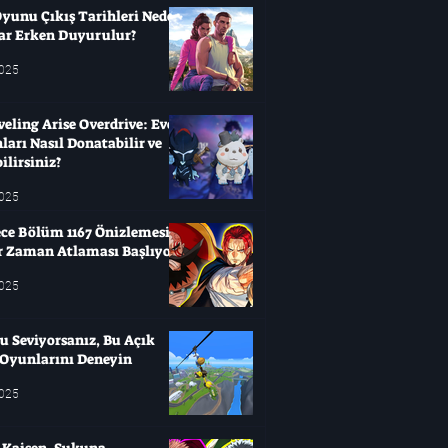
yunu Çıkış Tarihleri ​​Neden
ar Erken Duyurulur?
2025
veling Arise Overdrive: Evcil
arı Nasıl Donatabilir ve
ilirsiniz?
2025
ce Bölüm 1167 Önizlemesi:
ir Zaman Atlaması Başlıyor
2025
u Seviyorsanız, Bu Açık
Oyunlarını Deneyin
2025