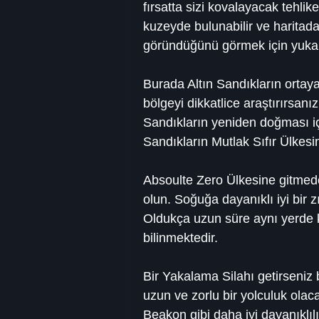
fırsatta sizi kovalayacak tehlik
kuzeyde bulunabilir ve haritada
göründüğünü görmek için yukar
Burada Altın Sandıkların ortay
bölgeyi dikkatlice araştırırsanı
Sandıkların yeniden doğması içi
Sandıkların Mutlak Sıfır Ülkesi
Absoulte Zero Ülkesine gitme
olun. Soğuğa dayanıklı iyi bir z
Oldukça uzun süre aynı yerde kal
bilinmektedir.
Bir Yakalama Silahı getirseniz 
uzun ve zorlu bir yolculuk ola
Beakon gibi daha iyi dayanıklıl