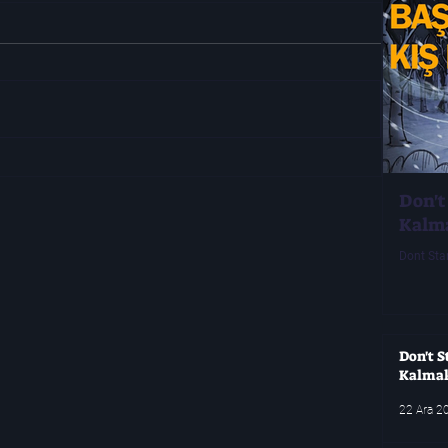
Don't
Kalm
Dont Sta
Don't S
Kalma
22 Ara 2