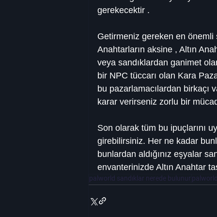
gerekecektir .
Getirmeniz gereken en önemli ş
Anahtarların aksine , Altın Anah
veya sandıklardan ganimet olar
bir NPC tüccarı olan Kara Paz
bu pazarlamacılardan birkaçı v
karar verirseniz zorlu bir müca
Son olarak tüm bu ipuçlarını u
girebilirsiniz. Her ne kadar bun
bunlardan aldığınız eşyalar san
envanterinizde Altın Anahtar ta
palworld sandıklar nerede bulunur
palworld