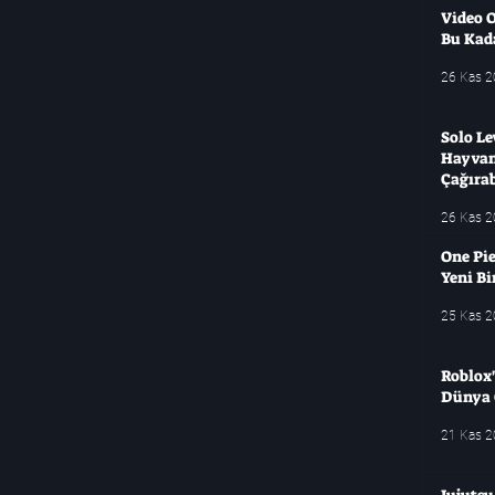
Video O
Bu Kad
26 Kas 
Solo Le
Hayvanl
Çağırab
26 Kas 
One Pie
Yeni B
25 Kas 
Roblox'
Dünya 
21 Kas 