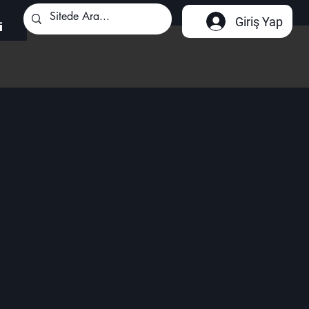
Giriş Yap
i